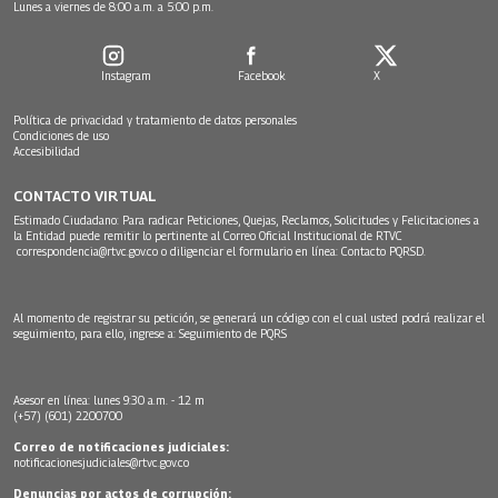
Lunes a viernes de 8:00 a.m. a 5:00 p.m.
Instagram
Facebook
X
Política de privacidad y tratamiento de datos personales
Condiciones de uso
Accesibilidad
CONTACTO VIRTUAL
Estimado Ciudadano: Para radicar Peticiones, Quejas, Reclamos, Solicitudes y Felicitaciones a
la Entidad puede remitir lo pertinente al Correo Oficial Institucional de RTVC
correspondencia@rtvc.gov.co
o diligenciar el formulario en línea:
Contacto PQRSD.
Al momento de registrar su petición, se generará un código con el cual usted podrá realizar el
seguimiento, para ello, ingrese a:
Seguimiento de PQRS
Asesor en línea: lunes 9:30 a.m. - 12 m
(+57) (601) 2200700
Correo de notificaciones judiciales:
notificacionesjudiciales@rtvc.gov.co
Denuncias por actos de corrupción: