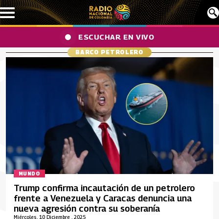
Pasar al contenido principal
ESCUCHAR EN VIVO
BARCO PETROLERO
MUNDO
Trump confirma incautación de un petrolero
frente a Venezuela y Caracas denuncia una
nueva agresión contra su soberanía
Miércoles, 10 Diciembre , 2025