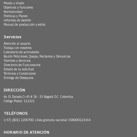
Misión y Visión
Objetivos y funciones
Normatividad
Políticas y Planes
Informes de Gestión
Manual de producción y estilo
Servicios
Atención al usuario
Trabaja con nosotros
Calendario de actividades
Buzón Peticiones, Quejas, Reclamos y Denuncias
Trámites y Servicios
Directorio de Funcionarios
Estado de su solicitud
Términos y Condiciones
Entrega de Obsequios
DIRECCIÓN
Av. El Dorado Cr.45 # 26 - 33 Bogotá D.C. Colombia.
Código Postal: 111321
TELÉFONOS
(+57) (601) 2200700. Línea gratuita nacional: 018000123414
HORARIO DE ATENCIÓN