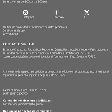
Lunes a viernes de 8:00 a.m. a 5:00 p.m.
Instagram
Facebook
X
Política de privacidad y tratamiento de datos personales
Condiciones de uso
Accesibilidad
CONTACTO VIRTUAL
Estimado Ciudadano: Para radicar Peticiones, Quejas, Reclamos, Solicitudes y Felicitaciones a
la Entidad puede remitir lo pertinente al Correo Oficial Institucional de RTVC
correspondencia@rtvc.gov.co
o diligenciar el formulario en línea:
Contacto PQRSD.
Al momento de registrar su petición, se generará un código con el cual usted podrá realizar el
seguimiento, para ello, ingrese a:
Seguimiento de PQRS
Asesor en línea: lunes 9:30 a.m. - 12 m
(+57) (601) 2200700
Correo de notificaciones judiciales:
notificacionesjudiciales@rtvc.gov.co
Denuncias por actos de corrupción: