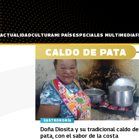
Pasar al contenido principal
ACTUALIDAD
CULTURA
MI PAÍS
ESPECIALES MULTIMEDIA
F
CALDO DE PATA
GASTRONOMÍA
Doña Diosita y su tradicional caldo de
pata, con el sabor de la costa