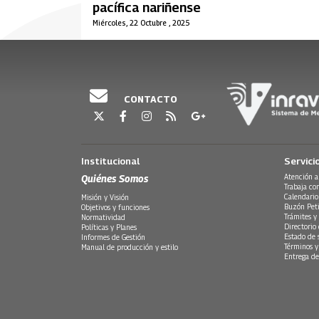
pacífica nariñense
Miércoles, 22 Octubre , 2025
CONTACTO
Institucional
Servici
Quiénes Somos
Atención a
Trabaja co
Calendario
Misión y Visión
Buzón Peti
Objetivos y funciones
Trámites y 
Normatividad
Directorio
Políticas y Planes
Estado de 
Informes de Gestión
Términos y
Manual de producción y estilo
Entrega de