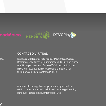
CONTACTO VIRTUAL
bia.
Estimado Ciudadano: Para radicar Peticiones, Quejas,
Reclamos, Solicitudes y Felicitaciones a la Entidad puede
remitir lo pertinente al Correo Oficial Institucional de
RTVC
correspondencia@rtvc.gov.co
o diligenciar el
formulario en línea:
Contacto PQRSD.
Al momento de registrar su petición, se generará un
código con el cual usted podrá realizar el seguimiento,
para ello, ingrese a:
Seguimiento de PQRS