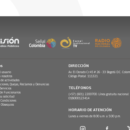
os
DIRECCIÓN
l usuario
Av. El Dorado Cr.45 # 26 - 33 Bogotá D.C. Colom
n nosotros
Código Postal: 111321
 de actividades
ciones, Quejas, Reclamos y Denuncias
TELÉFONOS
Servicios
 de Funcionarios
(+57) (601) 2200700. Línea gratuita nacional:
su solicitud
018000123414
 Condiciones
 Obsequios
HORARIO DE ATENCIÓN
Lunes a viernes de 8:00 a.m. a 5:00 p.m.