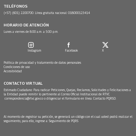
TELÉFONOS
(+57) (601) 2200700. Línea gratuita nacional: 018000123414
HORARIO DE ATENCIÓN
Lunes a viernes de 8:00 a.m. a 5:00 p.m.
Instagram
Facebook
X
Política de privacidad y tratamiento de datos personales
Condiciones de uso
Accesibilidad
CONTACTO VIRTUAL
Estimado Ciudadano: Para radicar Peticiones, Quejas, Reclamos, Solicitudes y Felicitaciones a
la Entidad puede remitir lo pertinente al Correo Oficial Institucional de RTVC
correspondencia@rtvc.gov.co
o diligenciar el formulario en línea:
Contacto PQRSD.
Al momento de registrar su petición, se generará un código con el cual usted podrá realizar el
seguimiento, para ello, ingrese a:
Seguimiento de PQRS