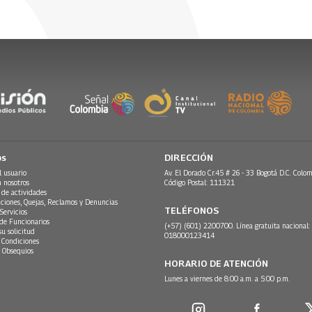
os
DIRECCIÓN
l usuario
Av. El Dorado Cr.45 # 26 - 33 Bogotá D.C. Colom
n nosotros
Código Postal: 111321
 de actividades
ciones, Quejas, Reclamos y Denuncias
TELÉFONOS
Servicios
 de Funcionarios
(+57) (601) 2200700. Línea gratuita nacional:
su solicitud
018000123414
 Condiciones
 Obsequios
HORARIO DE ATENCIÓN
Lunes a viernes de 8:00 a.m. a 5:00 p.m.