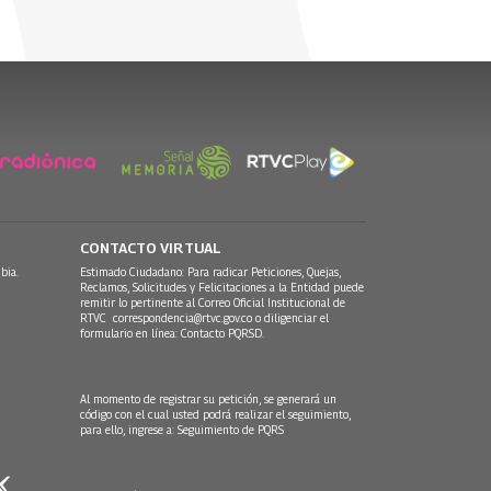
CONTACTO VIRTUAL
bia.
Estimado Ciudadano: Para radicar Peticiones, Quejas,
Reclamos, Solicitudes y Felicitaciones a la Entidad puede
remitir lo pertinente al Correo Oficial Institucional de
RTVC
correspondencia@rtvc.gov.co
o diligenciar el
formulario en línea:
Contacto PQRSD.
Al momento de registrar su petición, se generará un
código con el cual usted podrá realizar el seguimiento,
para ello, ingrese a:
Seguimiento de PQRS