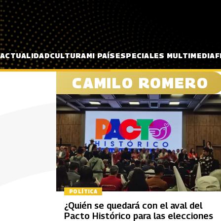
Pasar al contenido principal
ACTUALIDAD
CULTURA
MI PAÍS
ESPECIALES MULTIMEDIA
F
CAMILO ROMERO
POLÍTICA
¿Quién se quedará con el aval del
Pacto Histórico para las elecciones