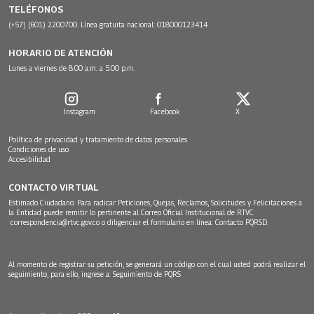
TELÉFONOS
(+57) (601) 2200700. Línea gratuita nacional: 018000123414
HORARIO DE ATENCIÓN
Lunes a viernes de 8:00 a.m. a 5:00 p.m.
Instagram
Facebook
X
Política de privacidad y tratamiento de datos personales
Condiciones de uso
Accesibilidad
CONTACTO VIRTUAL
Estimado Ciudadano: Para radicar Peticiones, Quejas, Reclamos, Solicitudes y Felicitaciones a
la Entidad puede remitir lo pertinente al Correo Oficial Institucional de RTVC
correspondencia@rtvc.gov.co
o diligenciar el formulario en línea:
Contacto PQRSD.
Al momento de registrar su petición, se generará un código con el cual usted podrá realizar el
seguimiento, para ello, ingrese a:
Seguimiento de PQRS