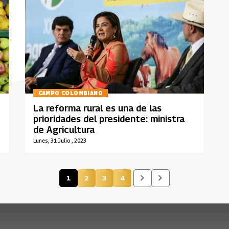
CAMPO COLOMBIANO
La reforma rural es una de las
prioridades del presidente: ministra
de Agricultura
Lunes, 31 Julio , 2023
1
2
3
4
Página actual
Página
Página
Página