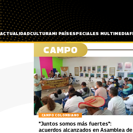
Pasar al contenido principal
ACTUALIDAD
CULTURA
MI PAÍS
ESPECIALES MULTIMEDIA
F
CAMPO
CAMPO COLOMBIANO
"Juntos somos más fuertes":
acuerdos alcanzados en Asamblea de