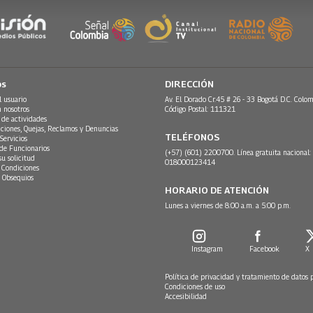
os
DIRECCIÓN
l usuario
Av. El Dorado Cr.45 # 26 - 33 Bogotá D.C. Colom
n nosotros
Código Postal: 111321
 de actividades
ciones, Quejas, Reclamos y Denuncias
TELÉFONOS
Servicios
 de Funcionarios
(+57) (601) 2200700. Línea gratuita nacional:
su solicitud
018000123414
 Condiciones
 Obsequios
HORARIO DE ATENCIÓN
Lunes a viernes de 8:00 a.m. a 5:00 p.m.
Instagram
Facebook
X
Política de privacidad y tratamiento de datos 
Condiciones de uso
Accesibilidad