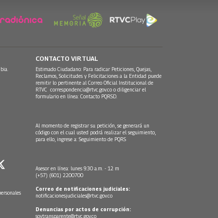
CONTACTO VIRTUAL
bia.
Estimado Ciudadano: Para radicar Peticiones, Quejas,
Reclamos, Solicitudes y Felicitaciones a la Entidad puede
remitir lo pertinente al Correo Oficial Institucional de
RTVC
correspondencia@rtvc.gov.co
o diligenciar el
formulario en línea:
Contacto PQRSD.
Al momento de registrar su petición, se generará un
código con el cual usted podrá realizar el seguimiento,
para ello, ingrese a:
Seguimiento de PQRS
Asesor en línea: lunes 9:30 a.m. - 12 m
(+57) (601) 2200700
Correo de notificaciones judiciales:
personales
notificacionesjudiciales@rtvc.gov.co
Denuncias por actos de corrupción:
soytransparente@rtvc.gov.co