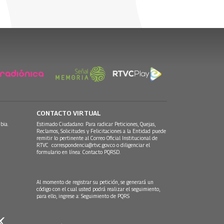
CONTACTO VIRTUAL
bia.
Estimado Ciudadano: Para radicar Peticiones, Quejas,
Reclamos, Solicitudes y Felicitaciones a la Entidad puede
remitir lo pertinente al Correo Oficial Institucional de
RTVC
correspondencia@rtvc.gov.co
o diligenciar el
formulario en línea:
Contacto PQRSD.
Al momento de registrar su petición, se generará un
código con el cual usted podrá realizar el seguimiento,
para ello, ingrese a:
Seguimiento de PQRS