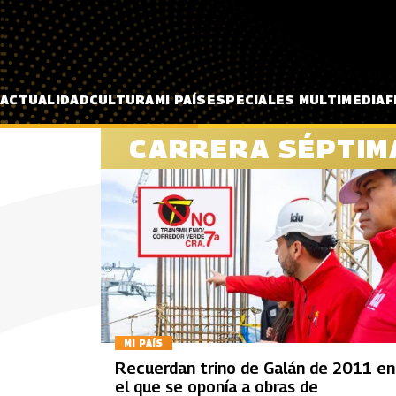
Pasar al contenido principal
ACTUALIDAD
CULTURA
MI PAÍS
ESPECIALES MULTIMEDIA
F
CARRERA SÉPTIM
MI PAÍS
Recuerdan trino de Galán de 2011 en
el que se oponía a obras de