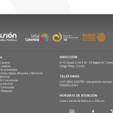
os
DIRECCIÓN
l usuario
Av. El Dorado Cr.45 # 26 - 33 Bogotá D.C. Colom
n nosotros
Código Postal: 111321
 de actividades
ciones, Quejas, Reclamos y Denuncias
TELÉFONOS
Servicios
 de Funcionarios
(+57) (601) 2200700. Línea gratuita nacional:
su solicitud
018000123414
 Condiciones
 Obsequios
HORARIO DE ATENCIÓN
Lunes a viernes de 8:00 a.m. a 5:00 p.m.