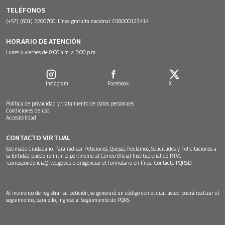
TELÉFONOS
(+57) (601) 2200700. Línea gratuita nacional: 018000123414
HORARIO DE ATENCIÓN
Lunes a viernes de 8:00 a.m. a 5:00 p.m.
Instagram
Facebook
X
Política de privacidad y tratamiento de datos personales
Condiciones de uso
Accesibilidad
CONTACTO VIRTUAL
Estimado Ciudadano: Para radicar Peticiones, Quejas, Reclamos, Solicitudes y Felicitaciones a
la Entidad puede remitir lo pertinente al Correo Oficial Institucional de RTVC
correspondencia@rtvc.gov.co
o diligenciar el formulario en línea:
Contacto PQRSD.
Al momento de registrar su petición, se generará un código con el cual usted podrá realizar el
seguimiento, para ello, ingrese a:
Seguimiento de PQRS