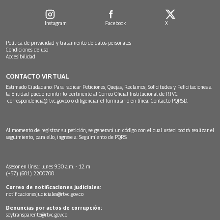
Instagram
Facebook
X
Política de privacidad y tratamiento de datos personales
Condiciones de uso
Accesibilidad
CONTACTO VIRTUAL
Estimado Ciudadano: Para radicar Peticiones, Quejas, Reclamos, Solicitudes y Felicitaciones a
la Entidad puede remitir lo pertinente al Correo Oficial Institucional de RTVC
correspondencia@rtvc.gov.co
o diligenciar el formulario en línea:
Contacto PQRSD.
Al momento de registrar su petición, se generará un código con el cual usted podrá realizar el
seguimiento, para ello, ingrese a:
Seguimiento de PQRS
Asesor en línea: lunes 9:30 a.m. - 12 m
(+57) (601) 2200700
Correo de notificaciones judiciales:
notificacionesjudiciales@rtvc.gov.co
Denuncias por actos de corrupción:
soytransparente@rtvc.gov.co