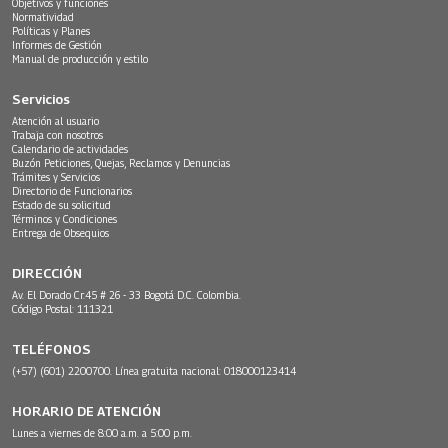
Objetivos y funciones
Normatividad
Políticas y Planes
Informes de Gestión
Manual de producción y estilo
Servicios
Atención al usuario
Trabaja con nosotros
Calendario de actividades
Buzón Peticiones, Quejas, Reclamos y Denuncias
Trámites y Servicios
Directorio de Funcionarios
Estado de su solicitud
Términos y Condiciones
Entrega de Obsequios
DIRECCIÓN
Av. El Dorado Cr.45 # 26 - 33 Bogotá D.C. Colombia.
Código Postal: 111321
TELÉFONOS
(+57) (601) 2200700. Línea gratuita nacional: 018000123414
HORARIO DE ATENCIÓN
Lunes a viernes de 8:00 a.m. a 5:00 p.m.