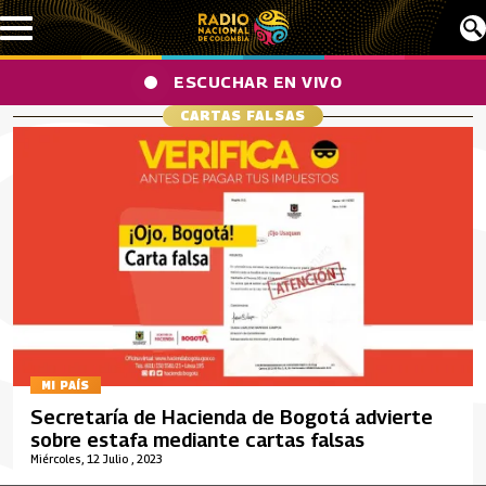
Pasar al contenido principal
ESCUCHAR EN VIVO
CARTAS FALSAS
MI PAÍS
Secretaría de Hacienda de Bogotá advierte
sobre estafa mediante cartas falsas
Miércoles, 12 Julio , 2023