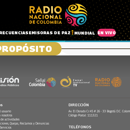
RECUENCIAS
EMISORAS DE PAZ
EN VIVO
MUNDIAL
PROPÓSITO
os
DIRECCIÓN
l usuario
Av. El Dorado Cr.45 # 26 - 33 Bogotá D.C. Colom
n nosotros
Código Postal: 111321
 de actividades
ciones, Quejas, Reclamos y Denuncias
TELÉFONOS
Servicios