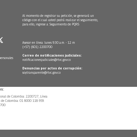
Al momento de registrar su petición, se generará un
código con el cual usted podrá realizar el seguimiento,
para ello, ingrese a:
Seguimiento de PQRS
Asesor en línea: lunes 9:30 a.m. - 12 m
(+57) (601) 2200700
Correo de notificaciones judiciales:
personales
notificacionesjudiciales@rtvc.gov.co
Denuncias por actos de corrupción:
soytransparente@rtvc.gov.co
s:
ional de Colombia: 2200727, Línea
l de Colombia: 01 8000 118 959.
0700