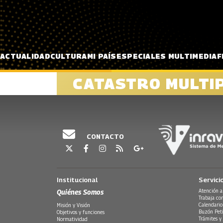
Pasar al contenido principal
ACTUALIDAD
CULTURA
MI PAÍS
ESPECIALES MULTIMEDIA
F
CATASTRO MULTI
CONTACTO
Institucional
Servici
Quiénes Somos
Atención a
Trabaja co
Calendario
Misión y Visión
Buzón Peti
Objetivos y funciones
Trámites y 
Normatividad