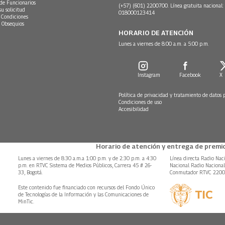
 de Funcionarios
(+57) (601) 2200700. Línea gratuita nacional:
su solicitud
018000123414
 Condiciones
 Obsequios
HORARIO DE ATENCIÓN
Lunes a viernes de 8:00 a.m. a 5:00 p.m.
Instagram
Facebook
X
Política de privacidad y tratamiento de datos 
Condiciones de uso
Accesibilidad
Horario de atención y entrega de premio
Lunes a viernes de 8:30 a.m.a 1:00 p.m. y de 2:30 p.m. a 4:30
Línea directa Radio Nac
p.m. en RTVC Sistema de Medios Públicos, Carrera 45 # 26-
Nacional Radio Naciona
33, Bogotá.
Conmutador RTVC 220
Este contenido fue financiado con recursos del Fondo Único
de Tecnologías de la Información y las Comunicaciones de
MinTic.