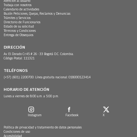
Atención al usuario
Trabaja con nosotros
Calendario de actividades
Buzón Peticiones, Quejas, Reclamos y Denuncias
Trámites y Servicios
Directorio de Funcionarios
Estado de su solicitud
Términos y Condiciones
Entrega de Obsequios
DIRECCIÓN
Av. El Dorado Cr.45 # 26 - 33 Bogotá D.C. Colombia.
Código Postal: 111321
TELÉFONOS
(+57) (601) 2200700. Línea gratuita nacional: 018000123414
HORARIO DE ATENCIÓN
Lunes a viernes de 8:00 a.m. a 5:00 p.m.
Instagram
Facebook
X
Política de privacidad y tratamiento de datos personales
Condiciones de uso
Accesibilidad