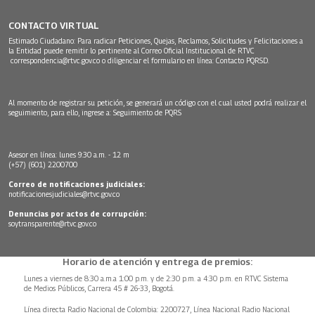
CONTACTO VIRTUAL
Estimado Ciudadano: Para radicar Peticiones, Quejas, Reclamos, Solicitudes y Felicitaciones a
la Entidad puede remitir lo pertinente al Correo Oficial Institucional de RTVC
correspondencia@rtvc.gov.co
o diligenciar el formulario en línea:
Contacto PQRSD.
Al momento de registrar su petición, se generará un código con el cual usted podrá realizar el
seguimiento, para ello, ingrese a:
Seguimiento de PQRS
Asesor en línea: lunes 9:30 a.m. - 12 m
(+57) (601) 2200700
Correo de notificaciones judiciales:
notificacionesjudiciales@rtvc.gov.co
Denuncias por actos de corrupción:
soytransparente@rtvc.gov.co
Horario de atención y entrega de premios:
Lunes a viernes de 8:30 a.m.a 1:00 p.m. y de 2:30 p.m. a 4:30 p.m. en RTVC Sistema
de Medios Públicos, Carrera 45 # 26-33, Bogotá.
Línea directa Radio Nacional de Colombia: 2200727, Línea Nacional Radio Nacional