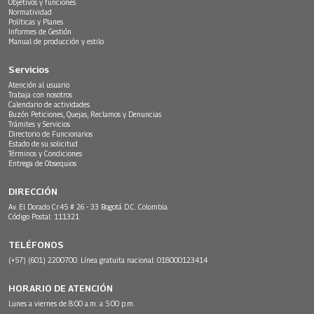
Objetivos y funciones
Normatividad
Políticas y Planes
Informes de Gestión
Manual de producción y estilo
Servicios
Atención al usuario
Trabaja con nosotros
Calendario de actividades
Buzón Peticiones, Quejas, Reclamos y Denuncias
Trámites y Servicios
Directorio de Funcionarios
Estado de su solicitud
Términos y Condiciones
Entrega de Obsequios
DIRECCIÓN
Av. El Dorado Cr.45 # 26 - 33 Bogotá D.C. Colombia.
Código Postal: 111321
TELÉFONOS
(+57) (601) 2200700. Línea gratuita nacional: 018000123414
HORARIO DE ATENCIÓN
Lunes a viernes de 8:00 a.m. a 5:00 p.m.