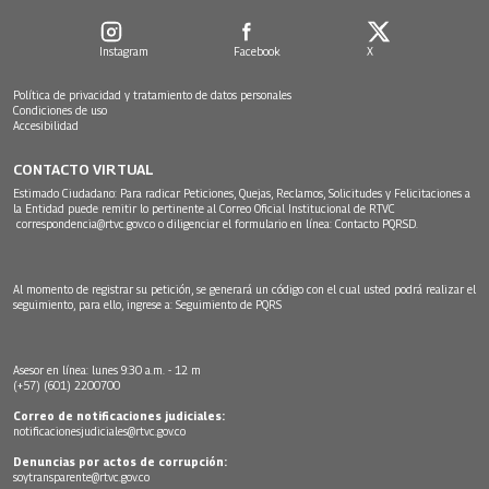
Instagram
Facebook
X
Política de privacidad y tratamiento de datos personales
Condiciones de uso
Accesibilidad
CONTACTO VIRTUAL
Estimado Ciudadano: Para radicar Peticiones, Quejas, Reclamos, Solicitudes y Felicitaciones a
la Entidad puede remitir lo pertinente al Correo Oficial Institucional de RTVC
correspondencia@rtvc.gov.co
o diligenciar el formulario en línea:
Contacto PQRSD.
Al momento de registrar su petición, se generará un código con el cual usted podrá realizar el
seguimiento, para ello, ingrese a:
Seguimiento de PQRS
Asesor en línea: lunes 9:30 a.m. - 12 m
(+57) (601) 2200700
Correo de notificaciones judiciales:
notificacionesjudiciales@rtvc.gov.co
Denuncias por actos de corrupción:
soytransparente@rtvc.gov.co