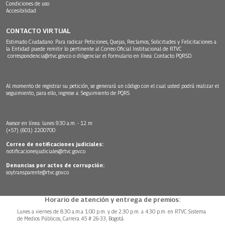
Condiciones de uso
Accesibilidad
CONTACTO VIRTUAL
Estimado Ciudadano: Para radicar Peticiones, Quejas, Reclamos, Solicitudes y Felicitaciones a
la Entidad puede remitir lo pertinente al Correo Oficial Institucional de RTVC
correspondencia@rtvc.gov.co
o diligenciar el formulario en línea:
Contacto PQRSD.
Al momento de registrar su petición, se generará un código con el cual usted podrá realizar el
seguimiento, para ello, ingrese a:
Seguimiento de PQRS
Asesor en línea: lunes 9:30 a.m. - 12 m
(+57) (601) 2200700
Correo de notificaciones judiciales:
notificacionesjudiciales@rtvc.gov.co
Denuncias por actos de corrupción:
soytransparente@rtvc.gov.co
Horario de atención y entrega de premios:
Lunes a viernes de 8:30 a.m.a 1:00 p.m. y de 2:30 p.m. a 4:30 p.m. en RTVC Sistema
de Medios Públicos, Carrera 45 # 26-33, Bogotá.