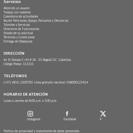
Servicios
Atención al usuario
Trabaja con nosotros
Calendario de actividades
Buzón Peticiones, Quejas, Reclamos y Denuncias
Trámites y Servicios
Directorio de Funcionarios
Estado de su solicitud
Términos y Condiciones
Entrega de Obsequios
DIRECCIÓN
Av. El Dorado Cr.45 # 26 - 33 Bogotá D.C. Colombia.
Código Postal: 111321
TELÉFONOS
(+57) (601) 2200700. Línea gratuita nacional: 018000123414
HORARIO DE ATENCIÓN
Lunes a viernes de 8:00 a.m. a 5:00 p.m.
Instagram
Facebook
X
Política de privacidad y tratamiento de datos personales