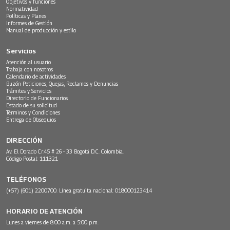
Objetivos y funciones
Normatividad
Políticas y Planes
Informes de Gestión
Manual de producción y estilo
Servicios
Atención al usuario
Trabaja con nosotros
Calendario de actividades
Buzón Peticiones, Quejas, Reclamos y Denuncias
Trámites y Servicios
Directorio de Funcionarios
Estado de su solicitud
Términos y Condiciones
Entrega de Obsequios
DIRECCIÓN
Av. El Dorado Cr.45 # 26 - 33 Bogotá D.C. Colombia.
Código Postal: 111321
TELÉFONOS
(+57) (601) 2200700. Línea gratuita nacional: 018000123414
HORARIO DE ATENCIÓN
Lunes a viernes de 8:00 a.m. a 5:00 p.m.