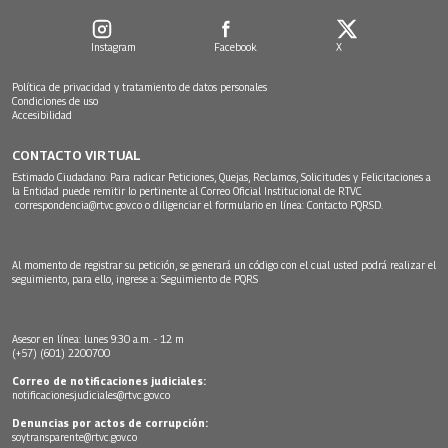
Instagram
Facebook
X
Política de privacidad y tratamiento de datos personales
Condiciones de uso
Accesibilidad
CONTACTO VIRTUAL
Estimado Ciudadano: Para radicar Peticiones, Quejas, Reclamos, Solicitudes y Felicitaciones a
la Entidad puede remitir lo pertinente al Correo Oficial Institucional de RTVC
correspondencia@rtvc.gov.co
o diligenciar el formulario en línea:
Contacto PQRSD.
Al momento de registrar su petición, se generará un código con el cual usted podrá realizar el
seguimiento, para ello, ingrese a:
Seguimiento de PQRS
Asesor en línea: lunes 9:30 a.m. - 12 m
(+57) (601) 2200700
Correo de notificaciones judiciales:
notificacionesjudiciales@rtvc.gov.co
Denuncias por actos de corrupción:
soytransparente@rtvc.gov.co