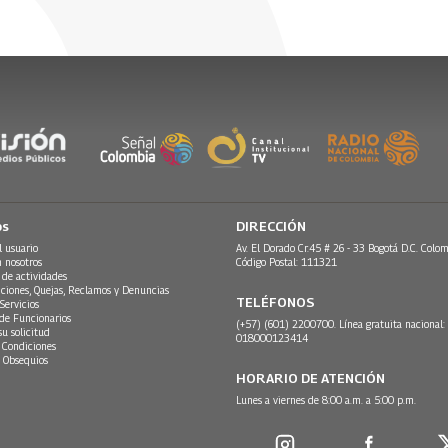
os
DIRECCIÓN
l usuario
Av. El Dorado Cr.45 # 26 - 33 Bogotá D.C. Colom
n nosotros
Código Postal: 111321
 de actividades
ciones, Quejas, Reclamos y Denuncias
TELÉFONOS
Servicios
 de Funcionarios
(+57) (601) 2200700. Línea gratuita nacional:
su solicitud
018000123414
 Condiciones
 Obsequios
HORARIO DE ATENCIÓN
Lunes a viernes de 8:00 a.m. a 5:00 p.m.