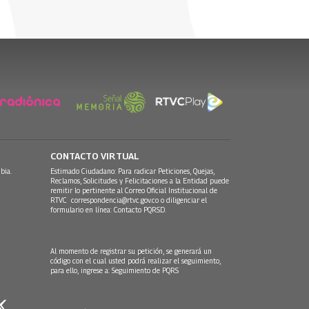
CONTACTO VIRTUAL
bia.
Estimado Ciudadano: Para radicar Peticiones, Quejas,
Reclamos, Solicitudes y Felicitaciones a la Entidad puede
remitir lo pertinente al Correo Oficial Institucional de
RTVC
correspondencia@rtvc.gov.co
o diligenciar el
formulario en línea:
Contacto PQRSD.
Al momento de registrar su petición, se generará un
código con el cual usted podrá realizar el seguimiento,
para ello, ingrese a:
Seguimiento de PQRS