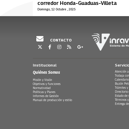
corredor Honda–Guaduas–Villeta
Domingo, 12 Octubre , 2025
CONTACTO
Institucional
Servici
Quiénes Somos
Atención a
Trabaja co
Calendario
Misión y Visión
Buzón Peti
Objetivos y funciones
Trámites y 
Normatividad
Directorio
Políticas y Planes
Estado de 
Informes de Gestión
Términos y
Manual de producción y estilo
Entrega de