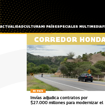
Pasar al contenido principal
ACTUALIDAD
CULTURA
MI PAÍS
ESPECIALES MULTIMEDIA
F
CORREDOR HONDA
MI PAÍS
Invías adjudica contratos por
$27.000 millones para modernizar el