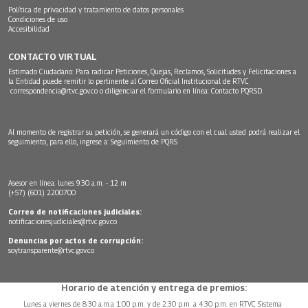
Política de privacidad y tratamiento de datos personales
Condiciones de uso
Accesibilidad
CONTACTO VIRTUAL
Estimado Ciudadano: Para radicar Peticiones, Quejas, Reclamos, Solicitudes y Felicitaciones a
la Entidad puede remitir lo pertinente al Correo Oficial Institucional de RTVC
correspondencia@rtvc.gov.co
o diligenciar el formulario en línea:
Contacto PQRSD.
Al momento de registrar su petición, se generará un código con el cual usted podrá realizar el
seguimiento, para ello, ingrese a:
Seguimiento de PQRS
Asesor en línea: lunes 9:30 a.m. - 12 m
(+57) (601) 2200700
Correo de notificaciones judiciales:
notificacionesjudiciales@rtvc.gov.co
Denuncias por actos de corrupción:
soytransparente@rtvc.gov.co
Horario de atención y entrega de premios:
Lunes a viernes de 8:30 a.m.a 1:00 p.m. y de 2:30 p.m. a 4:30 p.m. en RTVC Sistema