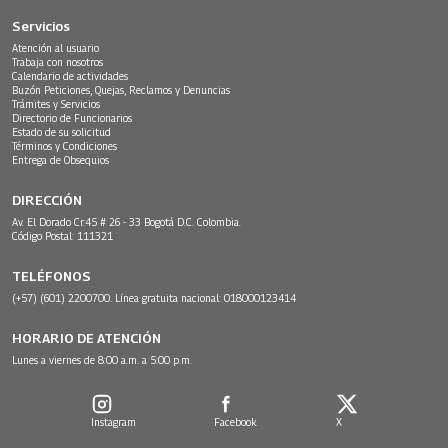
Servicios
Atención al usuario
Trabaja con nosotros
Calendario de actividades
Buzón Peticiones, Quejas, Reclamos y Denuncias
Trámites y Servicios
Directorio de Funcionarios
Estado de su solicitud
Términos y Condiciones
Entrega de Obsequios
DIRECCIÓN
Av. El Dorado Cr.45 # 26 - 33 Bogotá D.C. Colombia.
Código Postal: 111321
TELÉFONOS
(+57) (601) 2200700. Línea gratuita nacional: 018000123414
HORARIO DE ATENCIÓN
Lunes a viernes de 8:00 a.m. a 5:00 p.m.
Instagram
Facebook
X