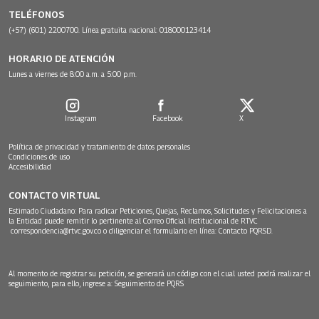
TELÉFONOS
(+57) (601) 2200700. Línea gratuita nacional: 018000123414
HORARIO DE ATENCIÓN
Lunes a viernes de 8:00 a.m. a 5:00 p.m.
Instagram
Facebook
X
Política de privacidad y tratamiento de datos personales
Condiciones de uso
Accesibilidad
CONTACTO VIRTUAL
Estimado Ciudadano: Para radicar Peticiones, Quejas, Reclamos, Solicitudes y Felicitaciones a
la Entidad puede remitir lo pertinente al Correo Oficial Institucional de RTVC
correspondencia@rtvc.gov.co
o diligenciar el formulario en línea:
Contacto PQRSD.
Al momento de registrar su petición, se generará un código con el cual usted podrá realizar el
seguimiento, para ello, ingrese a:
Seguimiento de PQRS