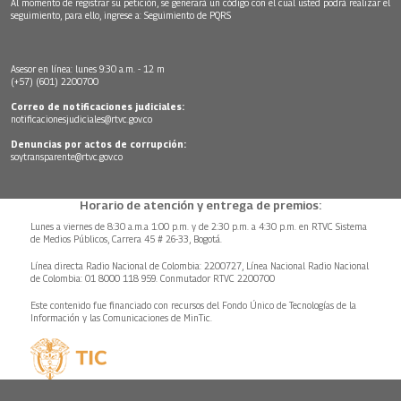
Al momento de registrar su petición, se generará un código con el cual usted podrá realizar el
seguimiento, para ello, ingrese a:
Seguimiento de PQRS
Asesor en línea: lunes 9:30 a.m. - 12 m
(+57) (601) 2200700
Correo de notificaciones judiciales:
notificacionesjudiciales@rtvc.gov.co
Denuncias por actos de corrupción:
soytransparente@rtvc.gov.co
Horario de atención y entrega de premios:
Lunes a viernes de 8:30 a.m.a 1:00 p.m. y de 2:30 p.m. a 4:30 p.m. en RTVC Sistema
de Medios Públicos, Carrera 45 # 26-33, Bogotá.
Línea directa Radio Nacional de Colombia: 2200727, Línea Nacional Radio Nacional
de Colombia: 01 8000 118 959. Conmutador RTVC 2200700
Este contenido fue financiado con recursos del Fondo Único de Tecnologías de la
Información y las Comunicaciones de MinTic.