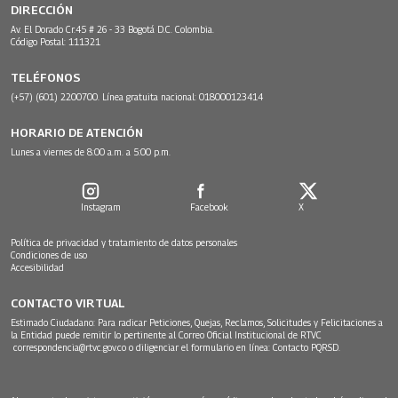
DIRECCIÓN
Av. El Dorado Cr.45 # 26 - 33 Bogotá D.C. Colombia.
Código Postal: 111321
TELÉFONOS
(+57) (601) 2200700. Línea gratuita nacional: 018000123414
HORARIO DE ATENCIÓN
Lunes a viernes de 8:00 a.m. a 5:00 p.m.
Instagram
Facebook
X
Política de privacidad y tratamiento de datos personales
Condiciones de uso
Accesibilidad
CONTACTO VIRTUAL
Estimado Ciudadano: Para radicar Peticiones, Quejas, Reclamos, Solicitudes y Felicitaciones a
la Entidad puede remitir lo pertinente al Correo Oficial Institucional de RTVC
correspondencia@rtvc.gov.co
o diligenciar el formulario en línea:
Contacto PQRSD.