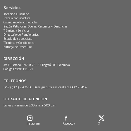
Servicios
Atención al usuario
Trabaja con nosotros
Calendario de actividades
Buzón Peticiones, Quejas, Reclamos y Denuncias
Trámites y Servicios
Directorio de Funcionarios
Estado de su solicitud
Términos y Condiciones
Entrega de Obsequios
DIRECCIÓN
Av. El Dorado Cr.45 # 26 - 33 Bogotá D.C. Colombia.
Código Postal: 111321
TELÉFONOS
(+57) (601) 2200700. Línea gratuita nacional: 018000123414
HORARIO DE ATENCIÓN
Lunes a viernes de 8:00 a.m. a 5:00 p.m.
Instagram
Facebook
X