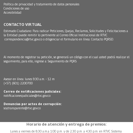
Política de privacidad y tratamiento de datos personales
Condiciones de uso
Accesibilidad
CONTACTO VIRTUAL
Estimado Ciudadano: Para radicar Peticiones, Quejas, Reclamos, Solicitudes y Felicitaciones a
la Entidad puede remitir lo pertinente al Correo Oficial Institucional de RTVC
correspondencia@rtvc.gov.co
o diligenciar el formulario en línea:
Contacto PQRSD.
Al momento de registrar su petición, se generará un código con el cual usted podrá realizar el
seguimiento, para ello, ingrese a:
Seguimiento de PQRS
Asesor en línea: lunes 9:30 a.m. - 12 m
(+57) (601) 2200700
Correo de notificaciones judiciales:
notificacionesjudiciales@rtvc.gov.co
Denuncias por actos de corrupción:
soytransparente@rtvc.gov.co
Horario de atención y entrega de premios:
Lunes a viernes de 8:30 a.m.a 1:00 p.m. y de 2:30 p.m. a 4:30 p.m. en RTVC Sistema