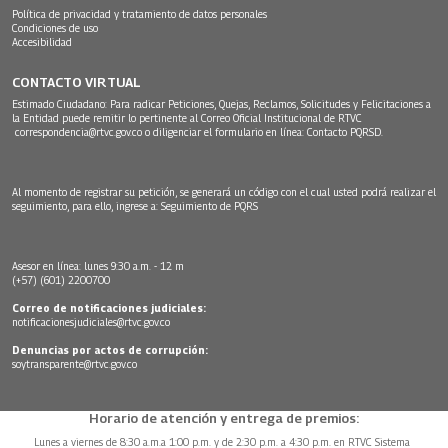
Política de privacidad y tratamiento de datos personales
Condiciones de uso
Accesibilidad
CONTACTO VIRTUAL
Estimado Ciudadano: Para radicar Peticiones, Quejas, Reclamos, Solicitudes y Felicitaciones a
la Entidad puede remitir lo pertinente al Correo Oficial Institucional de RTVC
correspondencia@rtvc.gov.co
o diligenciar el formulario en línea:
Contacto PQRSD.
Al momento de registrar su petición, se generará un código con el cual usted podrá realizar el
seguimiento, para ello, ingrese a:
Seguimiento de PQRS
Asesor en línea: lunes 9:30 a.m. - 12 m
(+57) (601) 2200700
Correo de notificaciones judiciales:
notificacionesjudiciales@rtvc.gov.co
Denuncias por actos de corrupción:
soytransparente@rtvc.gov.co
Horario de atención y entrega de premios:
Lunes a viernes de 8:30 a.m.a 1:00 p.m. y de 2:30 p.m. a 4:30 p.m. en RTVC Sistema