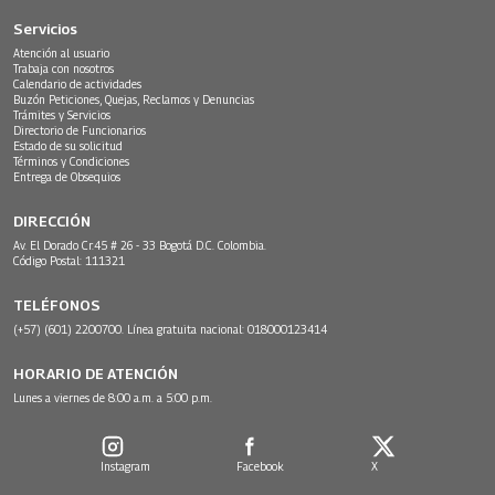
Servicios
Atención al usuario
Trabaja con nosotros
Calendario de actividades
Buzón Peticiones, Quejas, Reclamos y Denuncias
Trámites y Servicios
Directorio de Funcionarios
Estado de su solicitud
Términos y Condiciones
Entrega de Obsequios
DIRECCIÓN
Av. El Dorado Cr.45 # 26 - 33 Bogotá D.C. Colombia.
Código Postal: 111321
TELÉFONOS
(+57) (601) 2200700. Línea gratuita nacional: 018000123414
HORARIO DE ATENCIÓN
Lunes a viernes de 8:00 a.m. a 5:00 p.m.
Instagram
Facebook
X