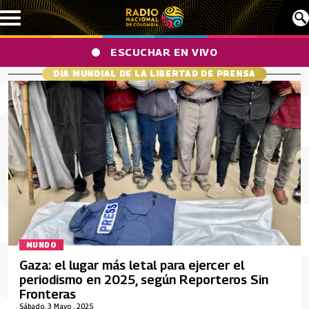
Pasar al contenido principal
ESCUCHAR EN VIVO
DIA MUNDIAL DE LA LIBERTAD DE PRENSA
MUNDO
Gaza: el lugar más letal para ejercer el
periodismo en 2025, según Reporteros Sin
Fronteras
Sábado, 3 Mayo , 2025