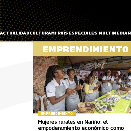
Pasar al contenido principal
ACTUALIDAD
CULTURA
MI PAÍS
ESPECIALES MULTIMEDIA
F
EMPRENDIMIENTO
EMPRENDIMIENTO
Mujeres rurales en Nariño: el
empoderamiento económico como