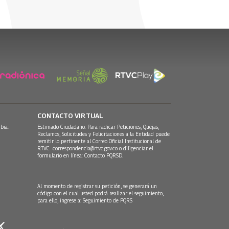
CONTACTO VIRTUAL
bia.
Estimado Ciudadano: Para radicar Peticiones, Quejas,
Reclamos, Solicitudes y Felicitaciones a la Entidad puede
remitir lo pertinente al Correo Oficial Institucional de
RTVC
correspondencia@rtvc.gov.co
o diligenciar el
formulario en línea:
Contacto PQRSD.
Al momento de registrar su petición, se generará un
código con el cual usted podrá realizar el seguimiento,
para ello, ingrese a:
Seguimiento de PQRS