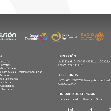
os
DIRECCIÓN
l usuario
Av. El Dorado Cr.45 # 26 - 33 Bogotá D.C. Colom
n nosotros
Código Postal: 111321
 de actividades
ciones, Quejas, Reclamos y Denuncias
TELÉFONOS
Servicios
 de Funcionarios
(+57) (601) 2200700. Línea gratuita nacional:
su solicitud
018000123414
 Condiciones
 Obsequios
HORARIO DE ATENCIÓN
Lunes a viernes de 8:00 a.m. a 5:00 p.m.