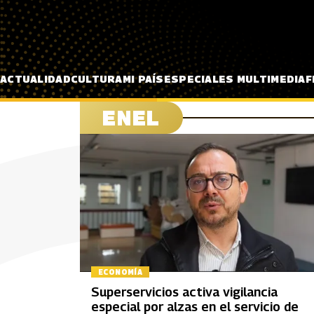
Pasar al contenido principal
ACTUALIDAD
CULTURA
MI PAÍS
ESPECIALES MULTIMEDIA
F
ENEL
ECONOMÍA
Superservicios activa vigilancia
especial por alzas en el servicio de