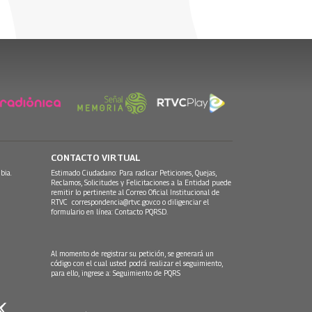
CONTACTO VIRTUAL
bia.
Estimado Ciudadano: Para radicar Peticiones, Quejas,
Reclamos, Solicitudes y Felicitaciones a la Entidad puede
remitir lo pertinente al Correo Oficial Institucional de
RTVC
correspondencia@rtvc.gov.co
o diligenciar el
formulario en línea:
Contacto PQRSD.
Al momento de registrar su petición, se generará un
código con el cual usted podrá realizar el seguimiento,
para ello, ingrese a:
Seguimiento de PQRS