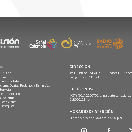
os
DIRECCIÓN
l usuario
Av. El Dorado Cr.45 # 26 - 33 Bogotá D.C. Colom
n nosotros
Código Postal: 111321
 de actividades
ciones, Quejas, Reclamos y Denuncias
TELÉFONOS
Servicios
 de Funcionarios
(+57) (601) 2200700. Línea gratuita nacional:
su solicitud
018000123414
 Condiciones
 Obsequios
HORARIO DE ATENCIÓN
Lunes a viernes de 8:00 a.m. a 5:00 p.m.