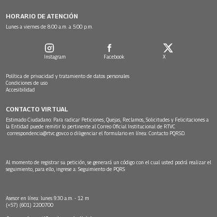
HORARIO DE ATENCIÓN
Lunes a viernes de 8:00 a.m. a 5:00 p.m.
Instagram
Facebook
X
Política de privacidad y tratamiento de datos personales
Condiciones de uso
Accesibilidad
CONTACTO VIRTUAL
Estimado Ciudadano: Para radicar Peticiones, Quejas, Reclamos, Solicitudes y Felicitaciones a
la Entidad puede remitir lo pertinente al Correo Oficial Institucional de RTVC
correspondencia@rtvc.gov.co
o diligenciar el formulario en línea:
Contacto PQRSD.
Al momento de registrar su petición, se generará un código con el cual usted podrá realizar el
seguimiento, para ello, ingrese a:
Seguimiento de PQRS
Asesor en línea: lunes 9:30 a.m. - 12 m
(+57) (601) 2200700