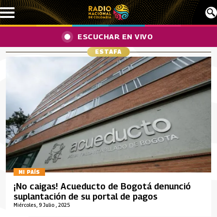
Pasar al contenido principal
ESCUCHAR EN VIVO
ESTAFA
MI PAÍS
¡No caigas! Acueducto de Bogotá denunció
suplantación de su portal de pagos
Miércoles, 9 Julio , 2025