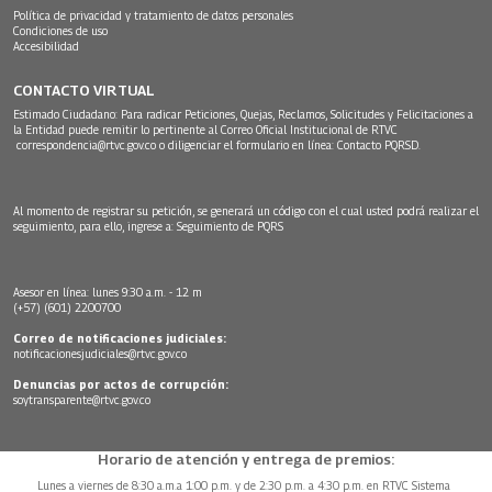
Política de privacidad y tratamiento de datos personales
Condiciones de uso
Accesibilidad
CONTACTO VIRTUAL
Estimado Ciudadano: Para radicar Peticiones, Quejas, Reclamos, Solicitudes y Felicitaciones a
la Entidad puede remitir lo pertinente al Correo Oficial Institucional de RTVC
correspondencia@rtvc.gov.co
o diligenciar el formulario en línea:
Contacto PQRSD.
Al momento de registrar su petición, se generará un código con el cual usted podrá realizar el
seguimiento, para ello, ingrese a:
Seguimiento de PQRS
Asesor en línea: lunes 9:30 a.m. - 12 m
(+57) (601) 2200700
Correo de notificaciones judiciales:
notificacionesjudiciales@rtvc.gov.co
Denuncias por actos de corrupción:
soytransparente@rtvc.gov.co
Horario de atención y entrega de premios:
Lunes a viernes de 8:30 a.m.a 1:00 p.m. y de 2:30 p.m. a 4:30 p.m. en RTVC Sistema