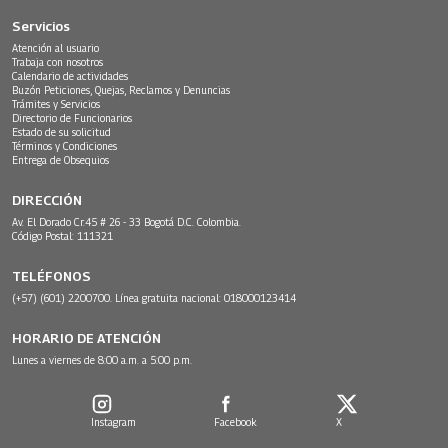
Servicios
Atención al usuario
Trabaja con nosotros
Calendario de actividades
Buzón Peticiones, Quejas, Reclamos y Denuncias
Trámites y Servicios
Directorio de Funcionarios
Estado de su solicitud
Términos y Condiciones
Entrega de Obsequios
DIRECCIÓN
Av. El Dorado Cr.45 # 26 - 33 Bogotá D.C. Colombia.
Código Postal: 111321
TELÉFONOS
(+57) (601) 2200700. Línea gratuita nacional: 018000123414
HORARIO DE ATENCIÓN
Lunes a viernes de 8:00 a.m. a 5:00 p.m.
Instagram
Facebook
X