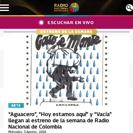
Pasar al contenido principal
ESCUCHAR EN VIVO
ESTRENO DE LA SEMANA
ARTE
“Aguacero”, “Hoy estamos aquí” y “Vacía”
llegan al estreno de la semana de Radio
Nacional de Colombia
Miércoles, 5 Agosto , 2026