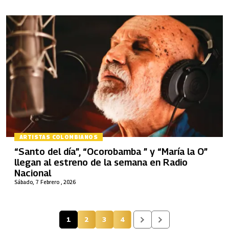
ARTISTAS COLOMBIANOS
“Santo del día”, “Ocorobamba ” y “María la O”
llegan al estreno de la semana en Radio
Nacional
Sábado, 7 Febrero , 2026
1
2
3
4
Página actual
Página
Página
Página