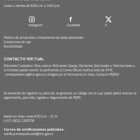
Lunes a viernes de 8:00 a.m. a 5:00 p.m.
Instagram
Facebook
X
Política de privacidad y tratamiento de datos personales
Condiciones de uso
Accesibilidad
CONTACTO VIRTUAL
Estimado Ciudadano: Para radicar Peticiones, Quejas, Reclamos, Solicitudes y Felicitaciones a
la Entidad puede remitir lo pertinente al Correo Oficial Institucional de RTVC
correspondencia@rtvc.gov.co
o diligenciar el formulario en línea:
Contacto PQRSD.
Al momento de registrar su petición, se generará un código con el cual usted podrá realizar el
seguimiento, para ello, ingrese a:
Seguimiento de PQRS
Asesor en línea: lunes 9:30 a.m. - 12 m
(+57) (601) 2200700
Correo de notificaciones judiciales:
notificacionesjudiciales@rtvc.gov.co