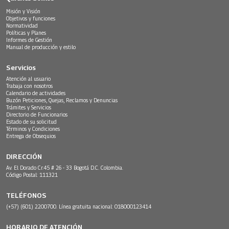
Misión y Visión
Objetivos y funciones
Normatividad
Políticas y Planes
Informes de Gestión
Manual de producción y estilo
Servicios
Atención al usuario
Trabaja con nosotros
Calendario de actividades
Buzón Peticiones, Quejas, Reclamos y Denuncias
Trámites y Servicios
Directorio de Funcionarios
Estado de su solicitud
Términos y Condiciones
Entrega de Obsequios
DIRECCIÓN
Av. El Dorado Cr.45 # 26 - 33 Bogotá D.C. Colombia.
Código Postal: 111321
TELÉFONOS
(+57) (601) 2200700. Línea gratuita nacional: 018000123414
HORARIO DE ATENCIÓN