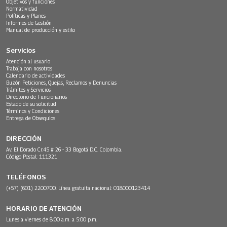
Objetivos y funciones
Normatividad
Políticas y Planes
Informes de Gestión
Manual de producción y estilo
Servicios
Atención al usuario
Trabaja con nosotros
Calendario de actividades
Buzón Peticiones, Quejas, Reclamos y Denuncias
Trámites y Servicios
Directorio de Funcionarios
Estado de su solicitud
Términos y Condiciones
Entrega de Obsequios
DIRECCIÓN
Av. El Dorado Cr.45 # 26 - 33 Bogotá D.C. Colombia.
Código Postal: 111321
TELÉFONOS
(+57) (601) 2200700. Línea gratuita nacional: 018000123414
HORARIO DE ATENCIÓN
Lunes a viernes de 8:00 a.m. a 5:00 p.m.