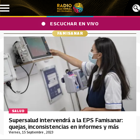
Pasar al contenido principal
ESCUCHAR EN VIVO
FAMISANAR
SALUD
Supersalud intervendrá a la EPS Famisanar:
quejas, inconsistencias en informes y más
Viernes, 15 Septiembre , 2023