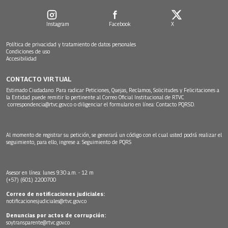
Instagram
Facebook
X
Política de privacidad y tratamiento de datos personales
Condiciones de uso
Accesibilidad
CONTACTO VIRTUAL
Estimado Ciudadano: Para radicar Peticiones, Quejas, Reclamos, Solicitudes y Felicitaciones a
la Entidad puede remitir lo pertinente al Correo Oficial Institucional de RTVC
correspondencia@rtvc.gov.co
o diligenciar el formulario en línea:
Contacto PQRSD.
Al momento de registrar su petición, se generará un código con el cual usted podrá realizar el
seguimiento, para ello, ingrese a:
Seguimiento de PQRS
Asesor en línea: lunes 9:30 a.m. - 12 m
(+57) (601) 2200700
Correo de notificaciones judiciales:
notificacionesjudiciales@rtvc.gov.co
Denuncias por actos de corrupción:
soytransparente@rtvc.gov.co