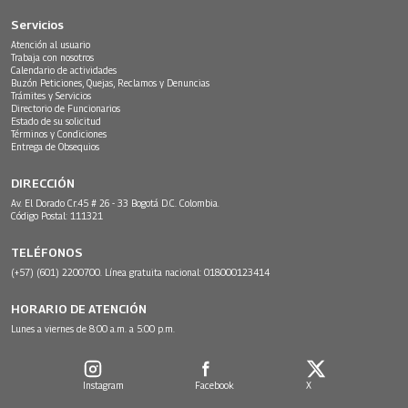
Servicios
Atención al usuario
Trabaja con nosotros
Calendario de actividades
Buzón Peticiones, Quejas, Reclamos y Denuncias
Trámites y Servicios
Directorio de Funcionarios
Estado de su solicitud
Términos y Condiciones
Entrega de Obsequios
DIRECCIÓN
Av. El Dorado Cr.45 # 26 - 33 Bogotá D.C. Colombia.
Código Postal: 111321
TELÉFONOS
(+57) (601) 2200700. Línea gratuita nacional: 018000123414
HORARIO DE ATENCIÓN
Lunes a viernes de 8:00 a.m. a 5:00 p.m.
Instagram
Facebook
X