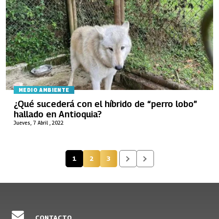
MEDIO AMBIENTE
¿Qué sucederá con el híbrido de “perro lobo”
hallado en Antioquia?
Jueves, 7 Abril , 2022
1
2
3
Página actual
Página
Página
CONTACTO