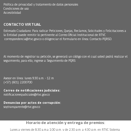
Política de privacidad y tratamiento de datos personales
Condiciones de uso
Accesibilidad
CONTACTO VIRTUAL
Estimado Ciudadano: Para radicar Peticiones, Quejas, Reclamos, Solicitudes y Felicitaciones a
la Entidad puede remitir lo pertinente al Correo Oficial Institucional de RTVC
correspondencia@rtvc.gov.co
o diligenciar el formulario en línea:
Contacto PQRSD.
Al momento de registrar su petición, se generará un código con el cual usted podrá realizar el
seguimiento, para ello, ingrese a:
Seguimiento de PQRS
Asesor en línea: lunes 9:30 a.m. - 12 m
(+57) (601) 2200700
Correo de notificaciones judiciales:
notificacionesjudiciales@rtvc.gov.co
Denuncias por actos de corrupción:
soytransparente@rtvc.gov.co
Horario de atención y entrega de premios:
Lunes a viernes de 8:30 a.m.a 1:00 p.m. y de 2:30 p.m. a 4:30 p.m. en RTVC Sistema