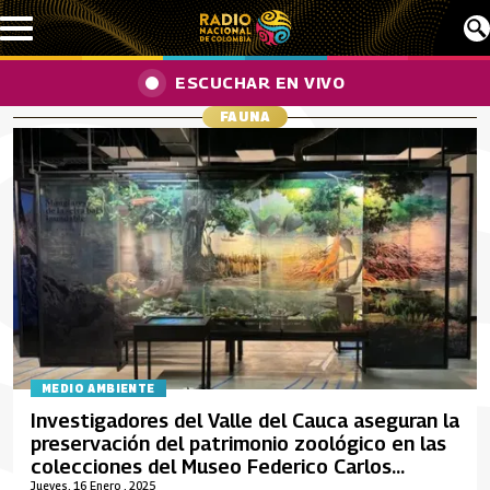
Pasar al contenido principal
ESCUCHAR EN VIVO
FAUNA
MEDIO AMBIENTE
Investigadores del Valle del Cauca aseguran la
preservación del patrimonio zoológico en las
colecciones del Museo Federico Carlos
Lehmann Valencia
Jueves, 16 Enero , 2025