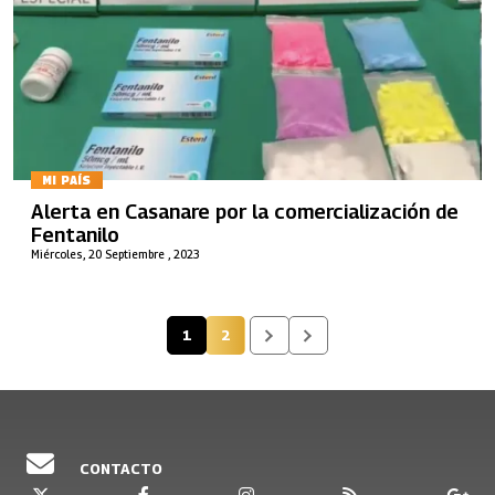
MI PAÍS
Alerta en Casanare por la comercialización de
Fentanilo
Miércoles, 20 Septiembre , 2023
1
2
Página actual
Página
CONTACTO