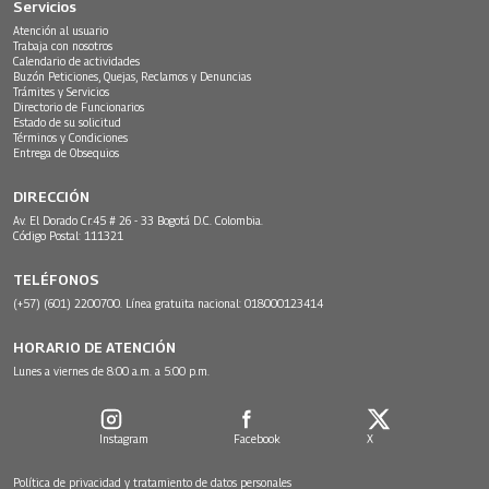
Servicios
Atención al usuario
Trabaja con nosotros
Calendario de actividades
Buzón Peticiones, Quejas, Reclamos y Denuncias
Trámites y Servicios
Directorio de Funcionarios
Estado de su solicitud
Términos y Condiciones
Entrega de Obsequios
DIRECCIÓN
Av. El Dorado Cr.45 # 26 - 33 Bogotá D.C. Colombia.
Código Postal: 111321
TELÉFONOS
(+57) (601) 2200700. Línea gratuita nacional: 018000123414
HORARIO DE ATENCIÓN
Lunes a viernes de 8:00 a.m. a 5:00 p.m.
Instagram
Facebook
X
Política de privacidad y tratamiento de datos personales