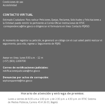
Condiciones de uso
Accesibilidad
CONTACTO VIRTUAL
Estimado Ciudadano: Para radicar Peticiones, Quejas, Reclamos, Solicitudes y Felicitaciones a
la Entidad puede remitir lo pertinente al Correo Oficial Institucional de RTVC
correspondencia@rtvc.gov.co
o diligenciar el formulario en línea:
Contacto PQRSD.
Al momento de registrar su petición, se generará un código con el cual usted podrá realizar el
seguimiento, para ello, ingrese a:
Seguimiento de PQRS
Asesor en línea: lunes 9:30 a.m. - 12 m
(+57) (601) 2200700
Correo de notificaciones judiciales:
notificacionesjudiciales@rtvc.gov.co
Denuncias por actos de corrupción:
soytransparente@rtvc.gov.co
Horario de atención y entrega de premios:
Lunes a viernes de 8:30 a.m.a 1:00 p.m. y de 2:30 p.m. a 4:30 p.m. en RTVC Sistema
de Medios Públicos, Carrera 45 # 26-33, Bogotá.