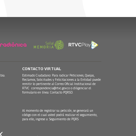
CONTACTO VIRTUAL
bia.
Estimado Ciudadano: Para radicar Peticiones, Quejas,
Reclamos, Solicitudes y Felicitaciones a la Entidad puede
remitir lo pertinente al Correo Oficial Institucional de
RTVC
correspondencia@rtvc.gov.co
o diligenciar el
formulario en línea:
Contacto PQRSD.
Al momento de registrar su petición, se generará un
código con el cual usted podrá realizar el seguimiento,
para ello, ingrese a:
Seguimiento de PQRS