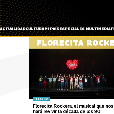
Pasar al contenido principal
ACTUALIDAD
CULTURA
MI PAÍS
ESPECIALES MULTIMEDIA
F
FLORECITA ROCK
TEATRO
Florecita Rockera, el musical que nos
hará revivir la década de los 90