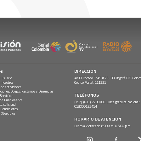
os
DIRECCIÓN
l usuario
Av. El Dorado Cr.45 # 26 - 33 Bogotá D.C. Colom
n nosotros
Código Postal: 111321
 de actividades
ciones, Quejas, Reclamos y Denuncias
TELÉFONOS
Servicios
 de Funcionarios
(+57) (601) 2200700. Línea gratuita nacional:
su solicitud
018000123414
 Condiciones
 Obsequios
HORARIO DE ATENCIÓN
Lunes a viernes de 8:00 a.m. a 5:00 p.m.