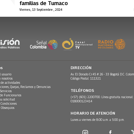
familias de Tumaco
Viernes, 13 Septiembre , 2024
os
DIRECCIÓN
l usuario
Av. El Dorado Cr.45 # 26 - 33 Bogotá D.C. Colom
n nosotros
Código Postal: 111321
 de actividades
ciones, Quejas, Reclamos y Denuncias
TELÉFONOS
Servicios
 de Funcionarios
(+57) (601) 2200700. Línea gratuita nacional:
su solicitud
018000123414
 Condiciones
 Obsequios
HORARIO DE ATENCIÓN
Lunes a viernes de 8:00 a.m. a 5:00 p.m.