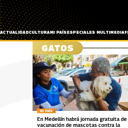
Pasar al contenido principal
ACTUALIDAD
CULTURA
MI PAÍS
ESPECIALES MULTIMEDIA
F
GATOS
MI PAÍS
En Medellín habrá jornada gratuita de
vacunación de mascotas contra la