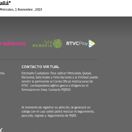
allá"
Miércoles, 1 Noviembre , 2023
CONTACTO VIRTUAL
bia.
Estimado Ciudadano: Para radicar Peticiones, Quejas,
Reclamos, Solicitudes y Felicitaciones a la Entidad puede
remitir lo pertinente al Correo Oficial Institucional de
RTVC
correspondencia@rtvc.gov.co
o diligenciar el
formulario en línea:
Contacto PQRSD.
Al momento de registrar su petición, se generará un
código con el cual usted podrá realizar el seguimiento,
para ello, ingrese a:
Seguimiento de PQRS