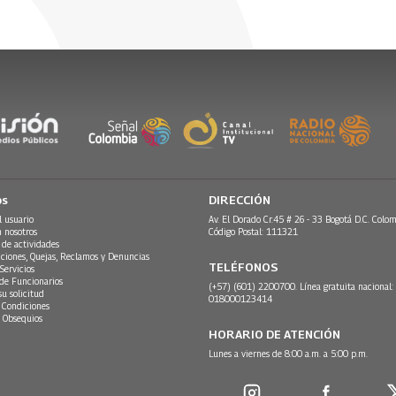
os
DIRECCIÓN
l usuario
Av. El Dorado Cr.45 # 26 - 33 Bogotá D.C. Colom
n nosotros
Código Postal: 111321
 de actividades
ciones, Quejas, Reclamos y Denuncias
TELÉFONOS
Servicios
 de Funcionarios
(+57) (601) 2200700. Línea gratuita nacional:
su solicitud
018000123414
 Condiciones
 Obsequios
HORARIO DE ATENCIÓN
Lunes a viernes de 8:00 a.m. a 5:00 p.m.