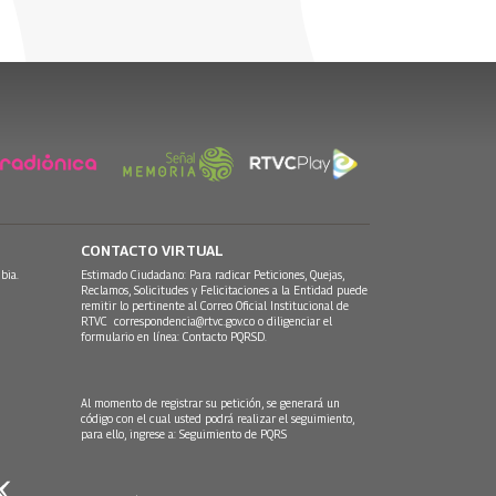
CONTACTO VIRTUAL
bia.
Estimado Ciudadano: Para radicar Peticiones, Quejas,
Reclamos, Solicitudes y Felicitaciones a la Entidad puede
remitir lo pertinente al Correo Oficial Institucional de
RTVC
correspondencia@rtvc.gov.co
o diligenciar el
formulario en línea:
Contacto PQRSD.
Al momento de registrar su petición, se generará un
código con el cual usted podrá realizar el seguimiento,
para ello, ingrese a:
Seguimiento de PQRS