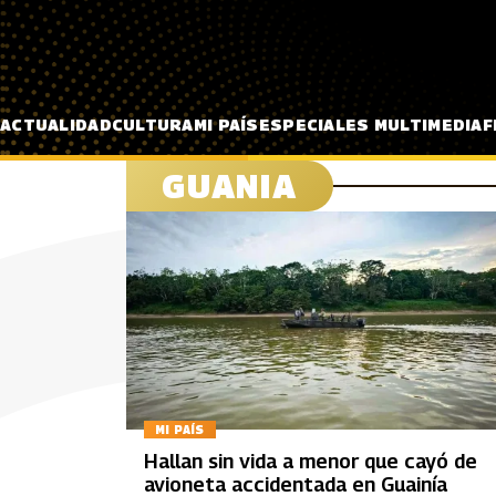
Pasar al contenido principal
ACTUALIDAD
CULTURA
MI PAÍS
ESPECIALES MULTIMEDIA
F
GUANIA
MI PAÍS
Hallan sin vida a menor que cayó de
avioneta accidentada en Guainía