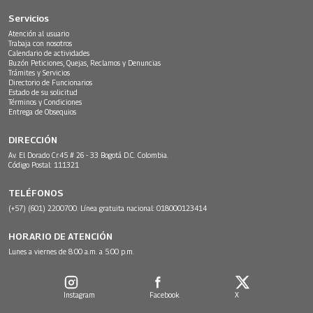
Servicios
Atención al usuario
Trabaja con nosotros
Calendario de actividades
Buzón Peticiones, Quejas, Reclamos y Denuncias
Trámites y Servicios
Directorio de Funcionarios
Estado de su solicitud
Términos y Condiciones
Entrega de Obsequios
DIRECCIÓN
Av. El Dorado Cr.45 # 26 - 33 Bogotá D.C. Colombia.
Código Postal: 111321
TELÉFONOS
(+57) (601) 2200700. Línea gratuita nacional: 018000123414
HORARIO DE ATENCIÓN
Lunes a viernes de 8:00 a.m. a 5:00 p.m.
Instagram
Facebook
X