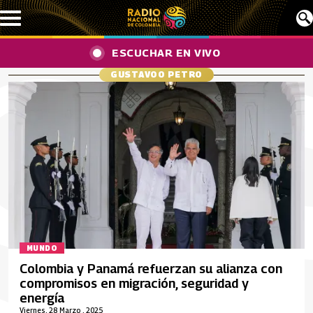
Pasar al contenido principal
ESCUCHAR EN VIVO
GUSTAVOO PETRO
MUNDO
Colombia y Panamá refuerzan su alianza con
compromisos en migración, seguridad y
energía
Viernes, 28 Marzo , 2025