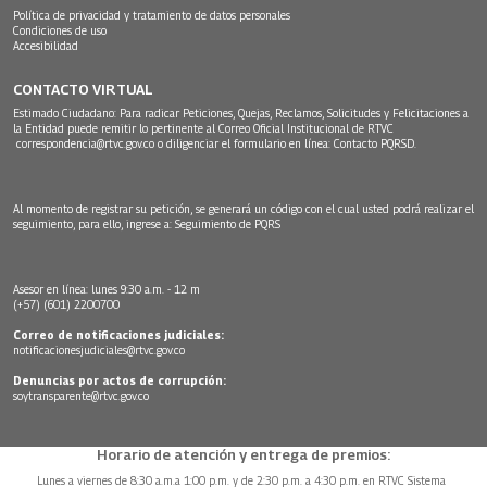
Política de privacidad y tratamiento de datos personales
Condiciones de uso
Accesibilidad
CONTACTO VIRTUAL
Estimado Ciudadano: Para radicar Peticiones, Quejas, Reclamos, Solicitudes y Felicitaciones a
la Entidad puede remitir lo pertinente al Correo Oficial Institucional de RTVC
correspondencia@rtvc.gov.co
o diligenciar el formulario en línea:
Contacto PQRSD.
Al momento de registrar su petición, se generará un código con el cual usted podrá realizar el
seguimiento, para ello, ingrese a:
Seguimiento de PQRS
Asesor en línea: lunes 9:30 a.m. - 12 m
(+57) (601) 2200700
Correo de notificaciones judiciales:
notificacionesjudiciales@rtvc.gov.co
Denuncias por actos de corrupción:
soytransparente@rtvc.gov.co
Horario de atención y entrega de premios:
Lunes a viernes de 8:30 a.m.a 1:00 p.m. y de 2:30 p.m. a 4:30 p.m. en RTVC Sistema