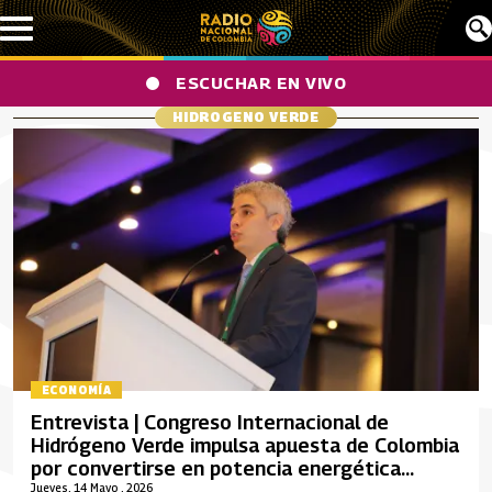
Pasar al contenido principal
ESCUCHAR EN VIVO
HIDROGENO VERDE
ECONOMÍA
Entrevista | Congreso Internacional de
Hidrógeno Verde impulsa apuesta de Colombia
por convertirse en potencia energética
regional
Jueves, 14 Mayo , 2026