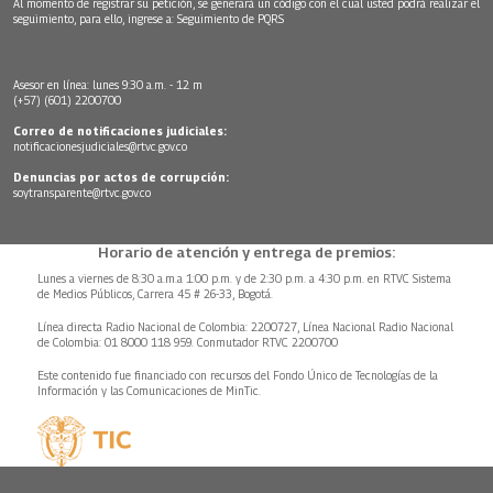
Al momento de registrar su petición, se generará un código con el cual usted podrá realizar el
seguimiento, para ello, ingrese a:
Seguimiento de PQRS
Asesor en línea: lunes 9:30 a.m. - 12 m
(+57) (601) 2200700
Correo de notificaciones judiciales:
notificacionesjudiciales@rtvc.gov.co
Denuncias por actos de corrupción:
soytransparente@rtvc.gov.co
Horario de atención y entrega de premios:
Lunes a viernes de 8:30 a.m.a 1:00 p.m. y de 2:30 p.m. a 4:30 p.m. en RTVC Sistema
de Medios Públicos, Carrera 45 # 26-33, Bogotá.
Línea directa Radio Nacional de Colombia: 2200727, Línea Nacional Radio Nacional
de Colombia: 01 8000 118 959. Conmutador RTVC 2200700
Este contenido fue financiado con recursos del Fondo Único de Tecnologías de la
Información y las Comunicaciones de MinTic.