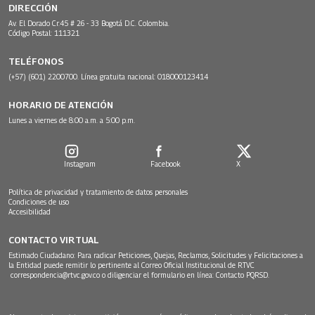
DIRECCIÓN
Av. El Dorado Cr.45 # 26 - 33 Bogotá D.C. Colombia.
Código Postal: 111321
TELÉFONOS
(+57) (601) 2200700. Línea gratuita nacional: 018000123414
HORARIO DE ATENCIÓN
Lunes a viernes de 8:00 a.m. a 5:00 p.m.
Instagram
Facebook
X
Política de privacidad y tratamiento de datos personales
Condiciones de uso
Accesibilidad
CONTACTO VIRTUAL
Estimado Ciudadano: Para radicar Peticiones, Quejas, Reclamos, Solicitudes y Felicitaciones a
la Entidad puede remitir lo pertinente al Correo Oficial Institucional de RTVC
correspondencia@rtvc.gov.co
o diligenciar el formulario en línea:
Contacto PQRSD.