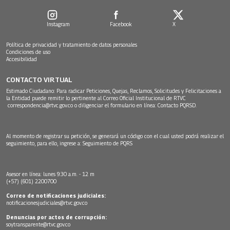
Instagram
Facebook
X
Política de privacidad y tratamiento de datos personales
Condiciones de uso
Accesibilidad
CONTACTO VIRTUAL
Estimado Ciudadano: Para radicar Peticiones, Quejas, Reclamos, Solicitudes y Felicitaciones a
la Entidad puede remitir lo pertinente al Correo Oficial Institucional de RTVC
correspondencia@rtvc.gov.co
o diligenciar el formulario en línea:
Contacto PQRSD.
Al momento de registrar su petición, se generará un código con el cual usted podrá realizar el
seguimiento, para ello, ingrese a:
Seguimiento de PQRS
Asesor en línea: lunes 9:30 a.m. - 12 m
(+57) (601) 2200700
Correo de notificaciones judiciales:
notificacionesjudiciales@rtvc.gov.co
Denuncias por actos de corrupción:
soytransparente@rtvc.gov.co