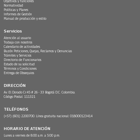
Objetivos y funciones
Normatividad
Políticas y Planes
Informes de Gestión
Manual de producción y estilo
Servicios
Atención al usuario
Trabaja con nosotros
Calendario de actividades
Buzón Peticiones, Quejas, Reclamos y Denuncias
Trámites y Servicios
Directorio de Funcionarios
Estado de su solicitud
Términos y Condiciones
Entrega de Obsequios
DIRECCIÓN
Av. El Dorado Cr.45 # 26 - 33 Bogotá D.C. Colombia.
Código Postal: 111321
TELÉFONOS
(+57) (601) 2200700. Línea gratuita nacional: 018000123414
HORARIO DE ATENCIÓN
Lunes a viernes de 8:00 a.m. a 5:00 p.m.