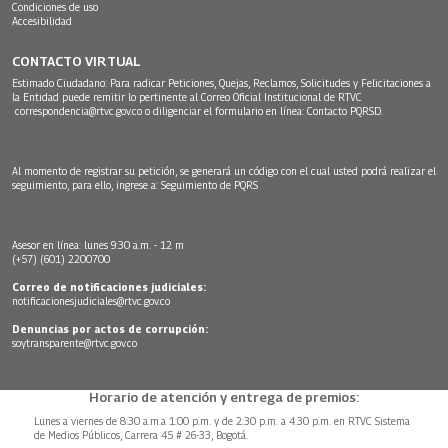
Condiciones de uso
Accesibilidad
CONTACTO VIRTUAL
Estimado Ciudadano: Para radicar Peticiones, Quejas, Reclamos, Solicitudes y Felicitaciones a
la Entidad puede remitir lo pertinente al Correo Oficial Institucional de RTVC
correspondencia@rtvc.gov.co
o diligenciar el formulario en línea:
Contacto PQRSD.
Al momento de registrar su petición, se generará un código con el cual usted podrá realizar el
seguimiento, para ello, ingrese a:
Seguimiento de PQRS
Asesor en línea: lunes 9:30 a.m. - 12 m
(+57) (601) 2200700
Correo de notificaciones judiciales:
notificacionesjudiciales@rtvc.gov.co
Denuncias por actos de corrupción:
soytransparente@rtvc.gov.co
Horario de atención y entrega de premios:
Lunes a viernes de 8:30 a.m.a 1:00 p.m. y de 2:30 p.m. a 4:30 p.m. en RTVC Sistema
de Medios Públicos, Carrera 45 # 26-33, Bogotá.