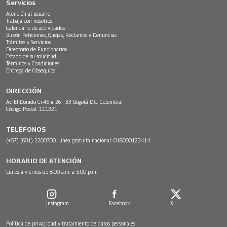
Servicios
Atención al usuario
Trabaja con nosotros
Calendario de actividades
Buzón Peticiones, Quejas, Reclamos y Denuncias
Trámites y Servicios
Directorio de Funcionarios
Estado de su solicitud
Términos y Condiciones
Entrega de Obsequios
DIRECCIÓN
Av. El Dorado Cr.45 # 26 - 33 Bogotá D.C. Colombia.
Código Postal: 111321
TELÉFONOS
(+57) (601) 2200700. Línea gratuita nacional: 018000123414
HORARIO DE ATENCIÓN
Lunes a viernes de 8:00 a.m. a 5:00 p.m.
Instagram
Facebook
X
Política de privacidad y tratamiento de datos personales