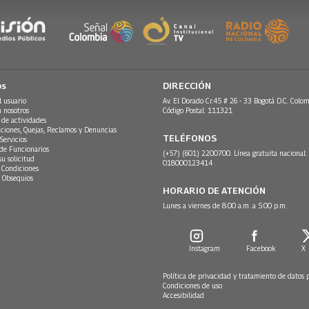
os
DIRECCIÓN
l usuario
Av. El Dorado Cr.45 # 26 - 33 Bogotá D.C. Colom
n nosotros
Código Postal: 111321
 de actividades
ciones, Quejas, Reclamos y Denuncias
TELÉFONOS
Servicios
 de Funcionarios
(+57) (601) 2200700. Línea gratuita nacional:
su solicitud
018000123414
 Condiciones
 Obsequios
HORARIO DE ATENCIÓN
Lunes a viernes de 8:00 a.m. a 5:00 p.m.
Instagram
Facebook
X
Política de privacidad y tratamiento de datos 
Condiciones de uso
Accesibilidad