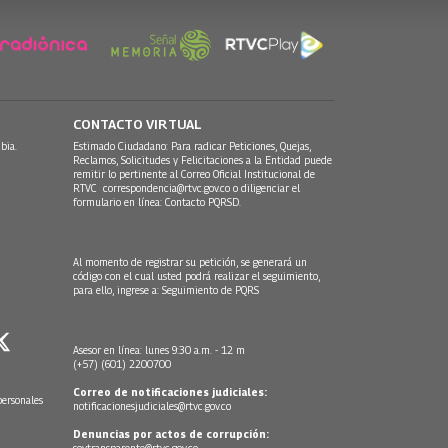
CONTACTO VIRTUAL
bia.
Estimado Ciudadano: Para radicar Peticiones, Quejas,
Reclamos, Solicitudes y Felicitaciones a la Entidad puede
remitir lo pertinente al Correo Oficial Institucional de
RTVC
correspondencia@rtvc.gov.co
o diligenciar el
formulario en línea:
Contacto PQRSD.
Al momento de registrar su petición, se generará un
código con el cual usted podrá realizar el seguimiento,
para ello, ingrese a:
Seguimiento de PQRS
Asesor en línea: lunes 9:30 a.m. - 12 m
(+57) (601) 2200700
Correo de notificaciones judiciales:
personales
notificacionesjudiciales@rtvc.gov.co
Denuncias por actos de corrupción:
soytransparente@rtvc.gov.co