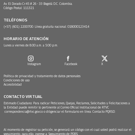
Av. El Dorado Cr.45 # 26 - 33 Bogotá D.C. Colombia.
Código Postal: 111321
TELÉFONOS
(+57) (601) 2200700. Línea gratuita nacional: 018000123414
HORARIO DE ATENCIÓN
Lunes a viernes de 8:00 a.m. a 5:00 p.m.
Instagram
Facebook
X
Política de privacidad y tratamiento de datos personales
Condiciones de uso
Accesibilidad
CONTACTO VIRTUAL
Estimado Ciudadano: Para radicar Peticiones, Quejas, Reclamos, Solicitudes y Felicitaciones a
la Entidad puede remitir lo pertinente al Correo Oficial Institucional de RTVC
correspondencia@rtvc.gov.co
o diligenciar el formulario en línea:
Contacto PQRSD.
Al momento de registrar su petición, se generará un código con el cual usted podrá realizar el
seguimiento, para ello, ingrese a:
Seguimiento de PQRS