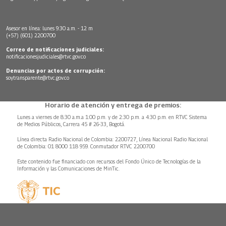
Asesor en línea: lunes 9:30 a.m. - 12 m
(+57) (601) 2200700
Correo de notificaciones judiciales:
notificacionesjudiciales@rtvc.gov.co
Denuncias por actos de corrupción:
soytransparente@rtvc.gov.co
Horario de atención y entrega de premios:
Lunes a viernes de 8:30 a.m.a 1:00 p.m. y de 2:30 p.m. a 4:30 p.m. en RTVC Sistema
de Medios Públicos, Carrera 45 # 26-33, Bogotá.
Línea directa Radio Nacional de Colombia: 2200727, Línea Nacional Radio Nacional
de Colombia: 01 8000 118 959. Conmutador RTVC 2200700
Este contenido fue financiado con recursos del Fondo Único de Tecnologías de la
Información y las Comunicaciones de MinTic.