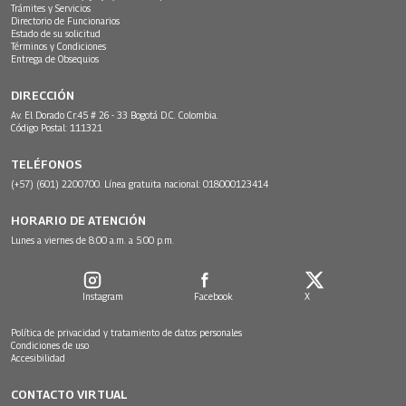
Trámites y Servicios
Directorio de Funcionarios
Estado de su solicitud
Términos y Condiciones
Entrega de Obsequios
DIRECCIÓN
Av. El Dorado Cr.45 # 26 - 33 Bogotá D.C. Colombia.
Código Postal: 111321
TELÉFONOS
(+57) (601) 2200700. Línea gratuita nacional: 018000123414
HORARIO DE ATENCIÓN
Lunes a viernes de 8:00 a.m. a 5:00 p.m.
Instagram
Facebook
X
Política de privacidad y tratamiento de datos personales
Condiciones de uso
Accesibilidad
CONTACTO VIRTUAL