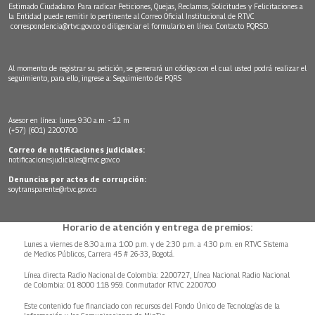
Estimado Ciudadano: Para radicar Peticiones, Quejas, Reclamos, Solicitudes y Felicitaciones a
la Entidad puede remitir lo pertinente al Correo Oficial Institucional de RTVC
correspondencia@rtvc.gov.co
o diligenciar el formulario en línea:
Contacto PQRSD.
Al momento de registrar su petición, se generará un código con el cual usted podrá realizar el
seguimiento, para ello, ingrese a:
Seguimiento de PQRS
Asesor en línea: lunes 9:30 a.m. - 12 m
(+57) (601) 2200700
Correo de notificaciones judiciales:
notificacionesjudiciales@rtvc.gov.co
Denuncias por actos de corrupción:
soytransparente@rtvc.gov.co
Horario de atención y entrega de premios:
Lunes a viernes de 8:30 a.m.a 1:00 p.m. y de 2:30 p.m. a 4:30 p.m. en RTVC Sistema
de Medios Públicos, Carrera 45 # 26-33, Bogotá.
Línea directa Radio Nacional de Colombia: 2200727, Línea Nacional Radio Nacional
de Colombia: 01 8000 118 959. Conmutador RTVC 2200700
Este contenido fue financiado con recursos del Fondo Único de Tecnologías de la