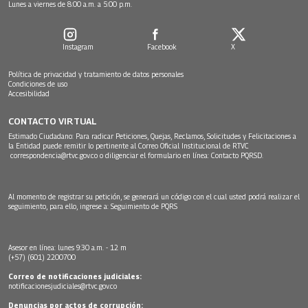
Lunes a viernes de 8:00 a.m. a 5:00 p.m.
Instagram
Facebook
X
Política de privacidad y tratamiento de datos personales
Condiciones de uso
Accesibilidad
CONTACTO VIRTUAL
Estimado Ciudadano: Para radicar Peticiones, Quejas, Reclamos, Solicitudes y Felicitaciones a
la Entidad puede remitir lo pertinente al Correo Oficial Institucional de RTVC
correspondencia@rtvc.gov.co
o diligenciar el formulario en línea:
Contacto PQRSD.
Al momento de registrar su petición, se generará un código con el cual usted podrá realizar el
seguimiento, para ello, ingrese a:
Seguimiento de PQRS
Asesor en línea: lunes 9:30 a.m. - 12 m
(+57) (601) 2200700
Correo de notificaciones judiciales:
notificacionesjudiciales@rtvc.gov.co
Denuncias por actos de corrupción: