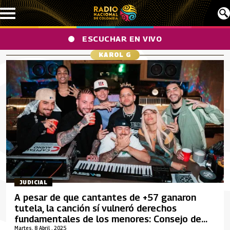
Pasar al contenido principal
ESCUCHAR EN VIVO
KAROL G
JUDICIAL
A pesar de que cantantes de +57 ganaron
tutela, la canción sí vulneró derechos
fundamentales de los menores: Consejo de
Estado
Martes, 8 Abril , 2025