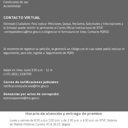
Condiciones de uso
Accesibilidad
CONTACTO VIRTUAL
Estimado Ciudadano: Para radicar Peticiones, Quejas, Reclamos, Solicitudes y Felicitaciones a
la Entidad puede remitir lo pertinente al Correo Oficial Institucional de RTVC
correspondencia@rtvc.gov.co
o diligenciar el formulario en línea:
Contacto PQRSD.
Al momento de registrar su petición, se generará un código con el cual usted podrá realizar el
seguimiento, para ello, ingrese a:
Seguimiento de PQRS
Asesor en línea: lunes 9:30 a.m. - 12 m
(+57) (601) 2200700
Correo de notificaciones judiciales:
notificacionesjudiciales@rtvc.gov.co
Denuncias por actos de corrupción:
soytransparente@rtvc.gov.co
Horario de atención y entrega de premios:
Lunes a viernes de 8:30 a.m.a 1:00 p.m. y de 2:30 p.m. a 4:30 p.m. en RTVC Sistema
de Medios Públicos, Carrera 45 # 26-33, Bogotá.