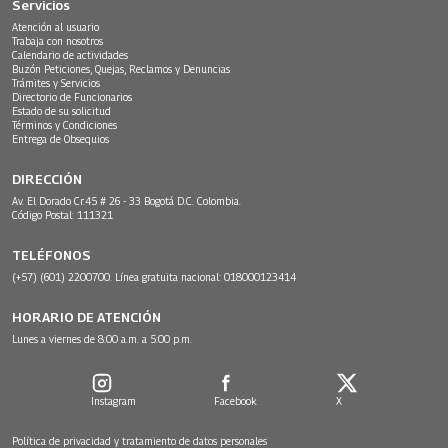
Servicios
Atención al usuario
Trabaja con nosotros
Calendario de actividades
Buzón Peticiones, Quejas, Reclamos y Denuncias
Trámites y Servicios
Directorio de Funcionarios
Estado de su solicitud
Términos y Condiciones
Entrega de Obsequios
DIRECCIÓN
Av. El Dorado Cr.45 # 26 - 33 Bogotá D.C. Colombia.
Código Postal: 111321
TELÉFONOS
(+57) (601) 2200700. Línea gratuita nacional: 018000123414
HORARIO DE ATENCIÓN
Lunes a viernes de 8:00 a.m. a 5:00 p.m.
Instagram
Facebook
X
Política de privacidad y tratamiento de datos personales