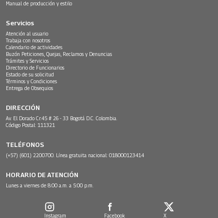
Manual de producción y estilo
Servicios
Atención al usuario
Trabaja con nosotros
Calendario de actividades
Buzón Peticiones, Quejas, Reclamos y Denuncias
Trámites y Servicios
Directorio de Funcionarios
Estado de su solicitud
Términos y Condiciones
Entrega de Obsequios
DIRECCIÓN
Av. El Dorado Cr.45 # 26 - 33 Bogotá D.C. Colombia.
Código Postal: 111321
TELÉFONOS
(+57) (601) 2200700. Línea gratuita nacional: 018000123414
HORARIO DE ATENCIÓN
Lunes a viernes de 8:00 a.m. a 5:00 p.m.
Instagram
Facebook
X