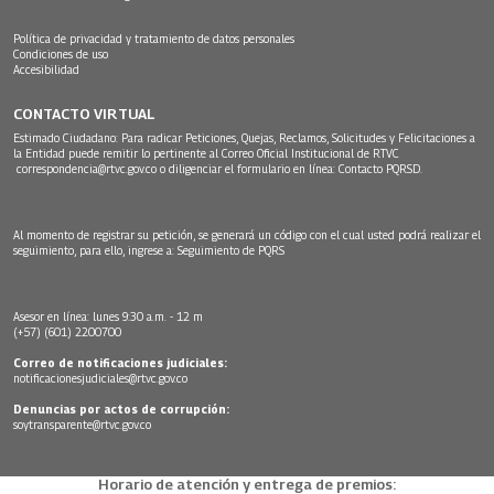
Política de privacidad y tratamiento de datos personales
Condiciones de uso
Accesibilidad
CONTACTO VIRTUAL
Estimado Ciudadano: Para radicar Peticiones, Quejas, Reclamos, Solicitudes y Felicitaciones a
la Entidad puede remitir lo pertinente al Correo Oficial Institucional de RTVC
correspondencia@rtvc.gov.co
o diligenciar el formulario en línea:
Contacto PQRSD.
Al momento de registrar su petición, se generará un código con el cual usted podrá realizar el
seguimiento, para ello, ingrese a:
Seguimiento de PQRS
Asesor en línea: lunes 9:30 a.m. - 12 m
(+57) (601) 2200700
Correo de notificaciones judiciales:
notificacionesjudiciales@rtvc.gov.co
Denuncias por actos de corrupción:
soytransparente@rtvc.gov.co
Horario de atención y entrega de premios: