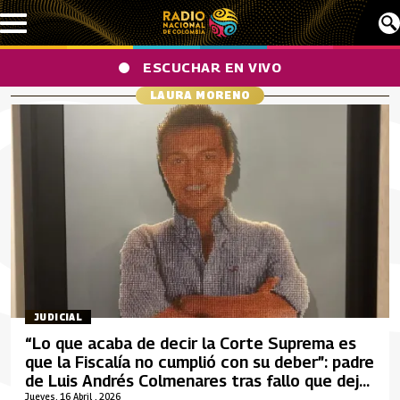
Pasar al contenido principal
ESCUCHAR EN VIVO
LAURA MORENO
JUDICIAL
“Lo que acaba de decir la Corte Suprema es
que la Fiscalía no cumplió con su deber”: padre
de Luis Andrés Colmenares tras fallo que dejó
en firme la absolución de Laura Moreno
Jueves, 16 Abril , 2026