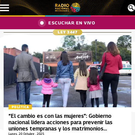
Pasar al contenido principal
ESCUCHAR EN VIVO
LEY 2447
POLÍTICA
“El cambio es con las mujeres”: Gobierno
nacional lidera acciones para prevenir las
uniones tempranas y los matrimonios
infantiles en Colombia
Lunes, 20 Octubre , 2025