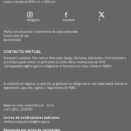
Lunes a viernes de 8:00 a.m. a 5:00 p.m.
Instagram
Facebook
X
Política de privacidad y tratamiento de datos personales
Condiciones de uso
Accesibilidad
CONTACTO VIRTUAL
Estimado Ciudadano: Para radicar Peticiones, Quejas, Reclamos, Solicitudes y Felicitaciones a
la Entidad puede remitir lo pertinente al Correo Oficial Institucional de RTVC
correspondencia@rtvc.gov.co
o diligenciar el formulario en línea:
Contacto PQRSD.
Al momento de registrar su petición, se generará un código con el cual usted podrá realizar el
seguimiento, para ello, ingrese a:
Seguimiento de PQRS
Asesor en línea: lunes 9:30 a.m. - 12 m
(+57) (601) 2200700
Correo de notificaciones judiciales:
notificacionesjudiciales@rtvc.gov.co
Denuncias por actos de corrupción: