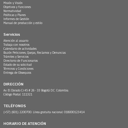
Misión y Visión
Objetivos y funciones
Normatividad
Políticas y Planes
Informes de Gestión
Manual de producción y estilo
Servicios
Atención al usuario
Trabaja con nosotros
Calendario de actividades
Buzón Peticiones, Quejas, Reclamos y Denuncias
Trámites y Servicios
Directorio de Funcionarios
Estado de su solicitud
Términos y Condiciones
Entrega de Obsequios
DIRECCIÓN
Av. El Dorado Cr.45 # 26 - 33 Bogotá D.C. Colombia.
Código Postal: 111321
TELÉFONOS
(+57) (601) 2200700. Línea gratuita nacional: 018000123414
HORARIO DE ATENCIÓN