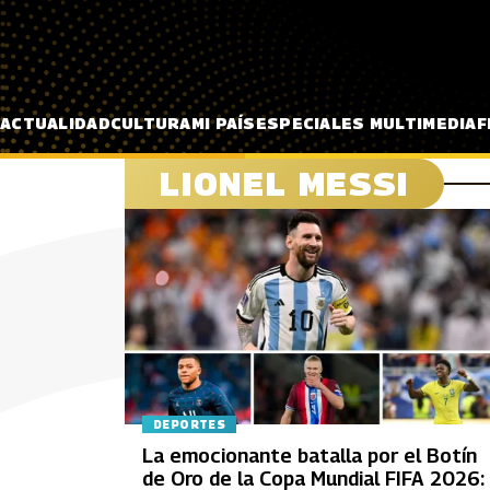
Pasar al contenido principal
ACTUALIDAD
CULTURA
MI PAÍS
ESPECIALES MULTIMEDIA
F
LIONEL MESSI
DEPORTES
La emocionante batalla por el Botín
de Oro de la Copa Mundial FIFA 2026: