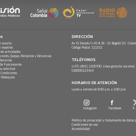
os
DIRECCIÓN
l usuario
Av. El Dorado Cr.45 # 26 - 33 Bogotá D.C. Colom
n nosotros
Código Postal: 111321
 de actividades
ciones, Quejas, Reclamos y Denuncias
TELÉFONOS
Servicios
 de Funcionarios
(+57) (601) 2200700. Línea gratuita nacional:
su solicitud
018000123414
 Condiciones
 Obsequios
HORARIO DE ATENCIÓN
Lunes a viernes de 8:00 a.m. a 5:00 p.m.
Instagram
Facebook
X
Política de privacidad y tratamiento de datos 
Condiciones de uso
Accesibilidad