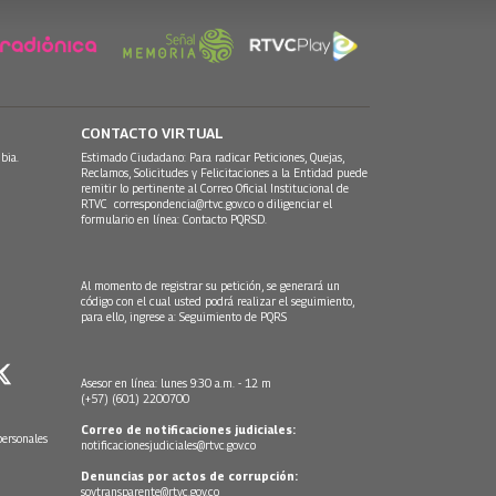
CONTACTO VIRTUAL
bia.
Estimado Ciudadano: Para radicar Peticiones, Quejas,
Reclamos, Solicitudes y Felicitaciones a la Entidad puede
remitir lo pertinente al Correo Oficial Institucional de
RTVC
correspondencia@rtvc.gov.co
o diligenciar el
formulario en línea:
Contacto PQRSD.
Al momento de registrar su petición, se generará un
código con el cual usted podrá realizar el seguimiento,
para ello, ingrese a:
Seguimiento de PQRS
Asesor en línea: lunes 9:30 a.m. - 12 m
(+57) (601) 2200700
Correo de notificaciones judiciales:
personales
notificacionesjudiciales@rtvc.gov.co
Denuncias por actos de corrupción:
soytransparente@rtvc.gov.co