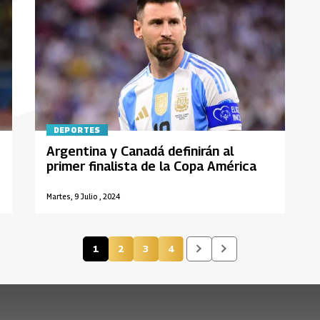
DEPORTES
Argentina y Canadá definirán al
primer finalista de la Copa América
Martes, 9 Julio , 2024
1
2
3
4
Página actual
Página
Página
Página