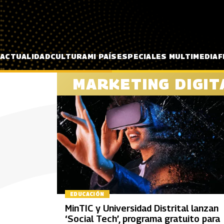
Pasar al contenido principal
ACTUALIDAD
CULTURA
MI PAÍS
ESPECIALES MULTIMEDIA
F
MARKETING DIGIT
EDUCACIÓN
MinTIC y Universidad Distrital lanzan
‘Social Tech’, programa gratuito para