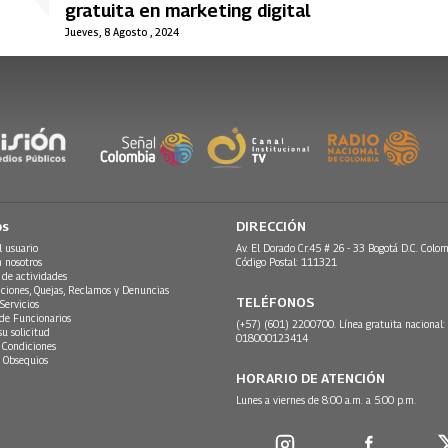
gratuita en marketing digital
Jueves, 8 Agosto , 2024
os
DIRECCIÓN
l usuario
Av. El Dorado Cr.45 # 26 - 33 Bogotá D.C. Colom
n nosotros
Código Postal: 111321
 de actividades
ciones, Quejas, Reclamos y Denuncias
TELÉFONOS
Servicios
 de Funcionarios
(+57) (601) 2200700. Línea gratuita nacional:
su solicitud
018000123414
 Condiciones
 Obsequios
HORARIO DE ATENCIÓN
Lunes a viernes de 8:00 a.m. a 5:00 p.m.