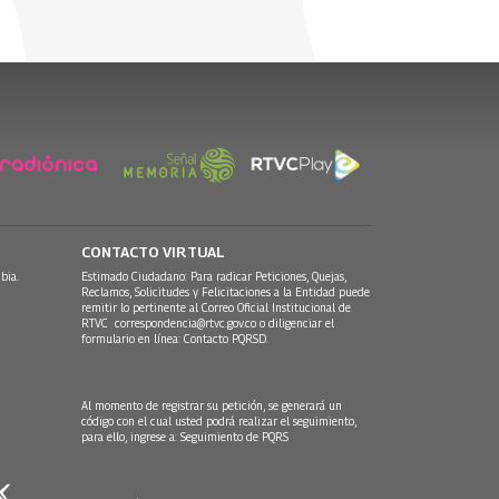
CONTACTO VIRTUAL
bia.
Estimado Ciudadano: Para radicar Peticiones, Quejas,
Reclamos, Solicitudes y Felicitaciones a la Entidad puede
remitir lo pertinente al Correo Oficial Institucional de
RTVC
correspondencia@rtvc.gov.co
o diligenciar el
formulario en línea:
Contacto PQRSD.
Al momento de registrar su petición, se generará un
código con el cual usted podrá realizar el seguimiento,
para ello, ingrese a:
Seguimiento de PQRS