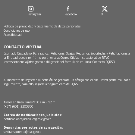
Instagram
Facebook
X
Política de privacidad y tratamiento de datos personales
Condiciones de uso
Accesibilidad
CONTACTO VIRTUAL
Estimado Ciudadano: Para radicar Peticiones, Quejas, Reclamos, Solicitudes y Felicitaciones a
la Entidad puede remitir lo pertinente al Correo Oficial Institucional de RTVC
correspondencia@rtvc.gov.co
o diligenciar el formulario en línea:
Contacto PQRSD.
Al momento de registrar su petición, se generará un código con el cual usted podrá realizar el
seguimiento, para ello, ingrese a:
Seguimiento de PQRS
Asesor en línea: lunes 9:30 a.m. - 12 m
(+57) (601) 2200700
Correo de notificaciones judiciales:
notificacionesjudiciales@rtvc.gov.co
Denuncias por actos de corrupción:
soytransparente@rtvc.gov.co