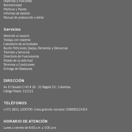
Objetivos y funciones
Normatividad
Políticas y Planes
Informes de Gestión
Manual de producción y estilo
Servicios
Atención al usuario
Trabaja con nosotros
Calendario de actividades
Buzón Peticiones, Quejas, Reclamos y Denuncias
Trámites y Servicios
Directorio de Funcionarios
Estado de su solicitud
Términos y Condiciones
Entrega de Obsequios
DIRECCIÓN
Av. El Dorado Cr.45 # 26 - 33 Bogotá D.C. Colombia.
Código Postal: 111321
TELÉFONOS
(+57) (601) 2200700. Línea gratuita nacional: 018000123414
HORARIO DE ATENCIÓN
Lunes a viernes de 8:00 a.m. a 5:00 p.m.