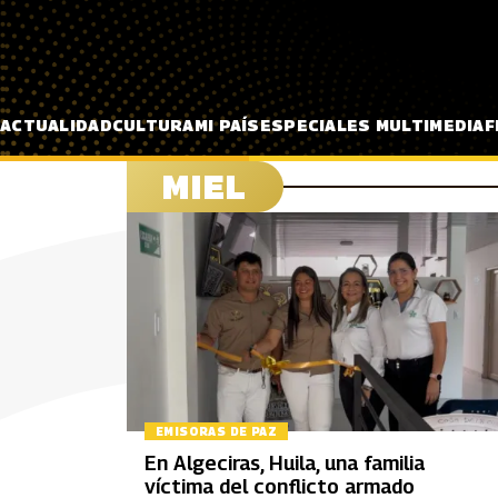
Pasar al contenido principal
ACTUALIDAD
CULTURA
MI PAÍS
ESPECIALES MULTIMEDIA
F
MIEL
EMISORAS DE PAZ
En Algeciras, Huila, una familia
víctima del conflicto armado