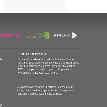
CONTACTO VIRTUAL
bia.
Estimado Ciudadano: Para radicar Peticiones, Quejas,
Reclamos, Solicitudes y Felicitaciones a la Entidad puede
remitir lo pertinente al Correo Oficial Institucional de
RTVC
correspondencia@rtvc.gov.co
o diligenciar el
formulario en línea:
Contacto PQRSD.
Al momento de registrar su petición, se generará un
código con el cual usted podrá realizar el seguimiento,
para ello, ingrese a:
Seguimiento de PQRS