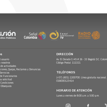
os
DIRECCIÓN
l usuario
Av. El Dorado Cr.45 # 26 - 33 Bogotá D.C. Colom
n nosotros
Código Postal: 111321
 de actividades
ciones, Quejas, Reclamos y Denuncias
TELÉFONOS
Servicios
 de Funcionarios
(+57) (601) 2200700. Línea gratuita nacional:
su solicitud
018000123414
 Condiciones
 Obsequios
HORARIO DE ATENCIÓN
Lunes a viernes de 8:00 a.m. a 5:00 p.m.