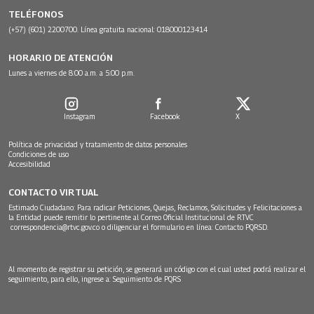
TELÉFONOS
(+57) (601) 2200700. Línea gratuita nacional: 018000123414
HORARIO DE ATENCIÓN
Lunes a viernes de 8:00 a.m. a 5:00 p.m.
Instagram
Facebook
X
Política de privacidad y tratamiento de datos personales
Condiciones de uso
Accesibilidad
CONTACTO VIRTUAL
Estimado Ciudadano: Para radicar Peticiones, Quejas, Reclamos, Solicitudes y Felicitaciones a
la Entidad puede remitir lo pertinente al Correo Oficial Institucional de RTVC
correspondencia@rtvc.gov.co
o diligenciar el formulario en línea:
Contacto PQRSD.
Al momento de registrar su petición, se generará un código con el cual usted podrá realizar el
seguimiento, para ello, ingrese a:
Seguimiento de PQRS