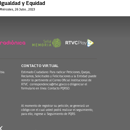
Igualdad y Equidad
Miércoles, 26 Julio , 2023
CONTACTO VIRTUAL
bia.
Estimado Ciudadano: Para radicar Peticiones, Quejas,
Reclamos, Solicitudes y Felicitaciones a la Entidad puede
remitir lo pertinente al Correo Oficial Institucional de
RTVC
correspondencia@rtvc.gov.co
o diligenciar el
formulario en línea:
Contacto PQRSD.
Al momento de registrar su petición, se generará un
código con el cual usted podrá realizar el seguimiento,
para ello, ingrese a:
Seguimiento de PQRS