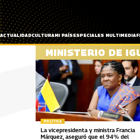
Pasar al contenido principal
ACTUALIDAD
CULTURA
MI PAÍS
ESPECIALES MULTIMEDIA
F
MINISTERIO DE I
POLÍTICA
La vicepresidenta y ministra Francia
Márquez, aseguró que el 94% del