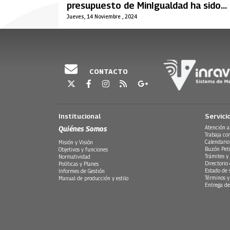
presupuesto de MinIgualdad ha sido
comprometido
Jueves, 14 Noviembre , 2024
CONTACTO
Institucional
Servici
Quiénes Somos
Atención a
Trabaja co
Calendario
Misión y Visión
Buzón Peti
Objetivos y funciones
Trámites y 
Normatividad
Directorio
Políticas y Planes
Estado de 
Informes de Gestión
Términos y
Manual de producción y estilo
Entrega de