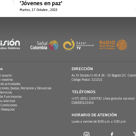
'Jóvenes en paz'
Martes, 17 Octubre , 2023
os
DIRECCIÓN
l usuario
Av. El Dorado Cr.45 # 26 - 33 Bogotá D.C. Colom
n nosotros
Código Postal: 111321
 de actividades
ciones, Quejas, Reclamos y Denuncias
TELÉFONOS
Servicios
 de Funcionarios
(+57) (601) 2200700. Línea gratuita nacional:
su solicitud
018000123414
 Condiciones
 Obsequios
HORARIO DE ATENCIÓN
Lunes a viernes de 8:00 a.m. a 5:00 p.m.