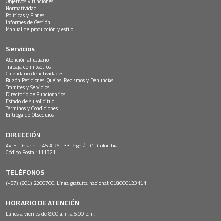
Objetivos y funciones
Normatividad
Políticas y Planes
Informes de Gestión
Manual de producción y estilo
Servicios
Atención al usuario
Trabaja con nosotros
Calendario de actividades
Buzón Peticiones, Quejas, Reclamos y Denuncias
Trámites y Servicios
Directorio de Funcionarios
Estado de su solicitud
Términos y Condiciones
Entrega de Obsequios
DIRECCIÓN
Av. El Dorado Cr.45 # 26 - 33 Bogotá D.C. Colombia.
Código Postal: 111321
TELÉFONOS
(+57) (601) 2200700. Línea gratuita nacional: 018000123414
HORARIO DE ATENCIÓN
Lunes a viernes de 8:00 a.m. a 5:00 p.m.