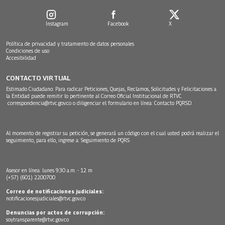
Instagram
Facebook
X
Política de privacidad y tratamiento de datos personales
Condiciones de uso
Accesibilidad
CONTACTO VIRTUAL
Estimado Ciudadano: Para radicar Peticiones, Quejas, Reclamos, Solicitudes y Felicitaciones a
la Entidad puede remitir lo pertinente al Correo Oficial Institucional de RTVC
correspondencia@rtvc.gov.co
o diligenciar el formulario en línea:
Contacto PQRSD.
Al momento de registrar su petición, se generará un código con el cual usted podrá realizar el
seguimiento, para ello, ingrese a:
Seguimiento de PQRS
Asesor en línea: lunes 9:30 a.m. - 12 m
(+57) (601) 2200700
Correo de notificaciones judiciales:
notificacionesjudiciales@rtvc.gov.co
Denuncias por actos de corrupción:
soytransparente@rtvc.gov.co